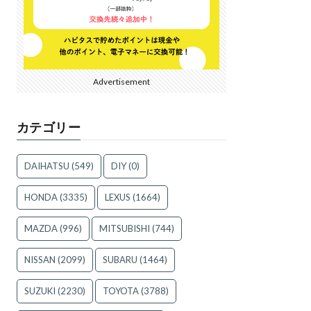
Advertisement
カテゴリー
DAIHATSU
(549)
DIY
(0)
HONDA
(3335)
LEXUS
(1664)
MAZDA
(996)
MITSUBISHI
(744)
NISSAN
(2099)
SUBARU
(1464)
SUZUKI
(2230)
TOYOTA
(3788)