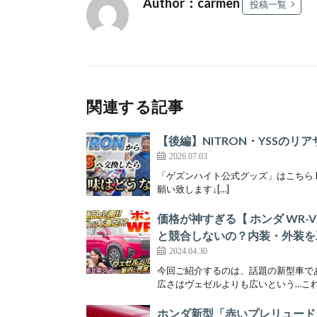
Author：carmen
投稿一覧
関連する記事
【後編】NITRON・YSSのリア
2026.07.03
「ゲズンハイト公式グッズ」はこちら https:
願い致します↓[…]
価格が神すぎる【 ホンダ WR
と競合しないの？内装・外装を
2024.04.30
今回ご紹介するのは、話題の新型車で
広さはヴェゼルよりも広いという…これ
ホンダ新型「赤いプレリュード」