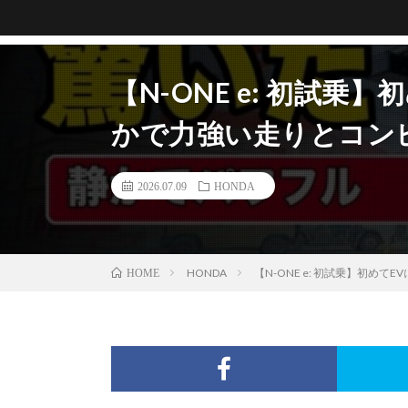
【N-ONE e: 初試
かで力強い走りとコン
2026.07.09
HONDA
HONDA
【N-ONE e: 初試乗】初
HOME