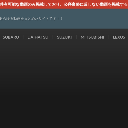
す。共有可能な動画のみ掲載しており、公序良俗に反しない動画を掲載す
ください。即刻対処させて頂きます。なお、同サイトはGoogleアド
あらゆる動画をまとめたサイトです！！
SUBARU
DAIHATSU
SUZUKI
MITSUBISHI
LEXUS