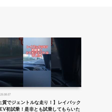
26.08.07
上質でジェントルな走り！】レイバック
:HEV初試乗！是非とも試乗してもらいた