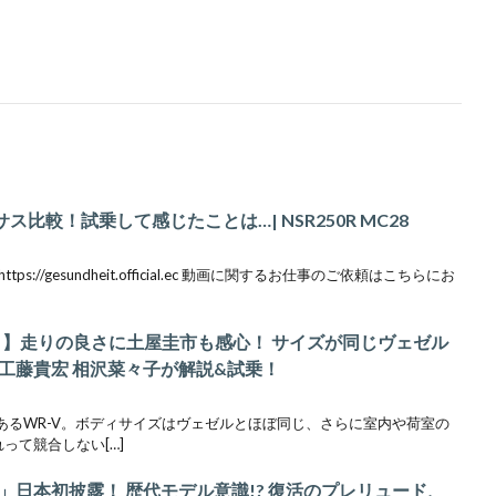
サス比較！試乗して感じたことは…| NSR250R MC28
//gesundheit.official.ec 動画に関するお仕事のご依頼はこちらにお
-V 】走りの良さに土屋圭市も感心！ サイズが同じヴェゼル
工藤貴宏 相沢菜々子が解説&試乗！
あるWR-V。ボディサイズはヴェゼルとほぼ同じ、さらに室内や荷室の
って競合しない[…]
日本初披露！ 歴代モデル意識!? 復活のプレリュード、