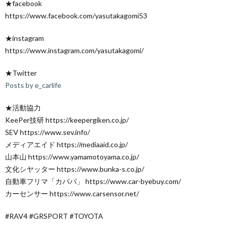
★facebook
https://www.facebook.com/yasutakagomi53
★instagram
https://www.instagram.com/yasutakagomi/
★Twitter
Posts by e_carlife
★活動協力
KeePer技研 https://keepergiken.co.jp/
SEV https://www.sev.info/
メディアエイド https://mediaaid.co.jp/
山本山 https://www.yamamotoyama.co.jp/
文化シヤッター https://www.bunka-s.co.jp/
自動車フリマ「カババ」 https://www.car-byebuy.com/
カーセンサー https://www.carsensor.net/
#RAV4 #GRSPORT #TOYOTA