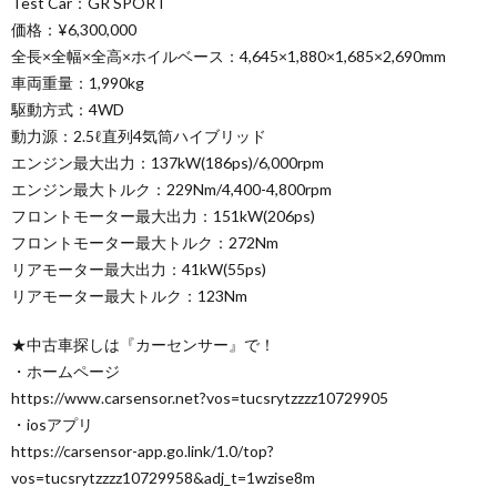
Test Car：GR SPORT
価格：¥6,300,000
全長×全幅×全高×ホイルベース：4,645×1,880×1,685×2,690mm
車両重量：1,990kg
駆動方式：4WD
動力源：2.5ℓ直列4気筒ハイブリッド
エンジン最大出力：137kW(186ps)/6,000rpm
エンジン最大トルク：229Nm/4,400-4,800rpm
フロントモーター最大出力：151kW(206ps)
フロントモーター最大トルク：272Nm
リアモーター最大出力：41kW(55ps)
リアモーター最大トルク：123Nm
★中古車探しは『カーセンサー』で！
・ホームページ
https://www.carsensor.net?vos=tucsrytzzzz10729905
・iosアプリ
https://carsensor-app.go.link/1.0/top?
vos=tucsrytzzzz10729958&adj_t=1wzise8m