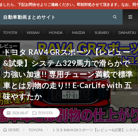
絡ください。即刻対処させて頂きます。なお、同サイトはGoogleアドセンスに
自動車動画まとめサイト
TOYOTA
NISSAN
HONDA
MAZDA
SUBARU
DAIHATSU
トヨタ RAV4 GRスポーツ【レビュー
&試乗】システム329馬力で滑らかで
力強い加速!! 専用チューン満載で標準
車とは別物の走り!! E-CarLife with 五
味やすたか
2026.06.07
TOYOTA
TOYOTA
トヨタ RAV4 GRスポーツ【レビュー&試乗】システム3
HOME