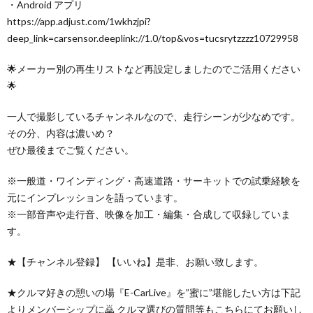
・Android アプリ
https://app.adjust.com/1wkhzjpi?
deep_link=carsensor.deeplink://1.0/top&vos=tucsrytzzzz10729958
🌟メーカー別の再生リストなど再設定しましたのでご活用ください
🌟
一人で撮影しているチャンネルなので、走行シーンが少なめです。
その分、内容は濃いめ？
ぜひ最後までご覧ください。
※一般道・ワインディング・高速道路・サーキットでの試乗経験を
元にインプレッションを語っています。
※一部音声や走行音、映像を加工・編集・合成して収録していま
す。
★【チャンネル登録】 【いいね】是非、お願い致します。
★クルマ好きの憩いの場『E-CarLive』を”蜜に”堪能したい方は下記
よりメンバーシップに🙇 クルマ選びの質問等もこちらにてお願いし