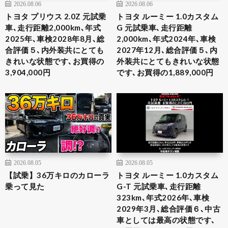
2026.08.06
2026.08.06
トヨタ プリウス 2.0Z 元試乗
トヨタ ルーミー 1.0カスタム
車､走行距離2,000km､年式
G 元試乗車､走行距離
2025年､車検2028年8月､総
2,000km､年式2024年､車検
合評価５､内外装共にとても
2027年12月､総合評価５､内
きれいな状態です､お買得の
外装共にとてもきれいな状態
3,904,000円
です､お買得の1,889,000円
2026.08.05
2026.08.05
【試乗】36万キロのカローラ
トヨタ ルーミー 1.0カスタム
乗って見た
G-T 元試乗車､走行距離
323km､年式2026年､車検
2029年3月､総合評価６､中古
車としては最高の状態です､