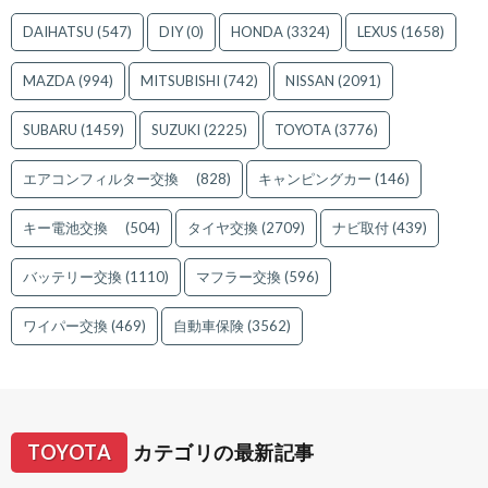
DAIHATSU
(547)
DIY
(0)
HONDA
(3324)
LEXUS
(1658)
MAZDA
(994)
MITSUBISHI
(742)
NISSAN
(2091)
SUBARU
(1459)
SUZUKI
(2225)
TOYOTA
(3776)
エアコンフィルター交換
(828)
キャンピングカー
(146)
キー電池交換
(504)
タイヤ交換
(2709)
ナビ取付
(439)
バッテリー交換
(1110)
マフラー交換
(596)
ワイパー交換
(469)
自動車保険
(3562)
TOYOTA
カテゴリの最新記事