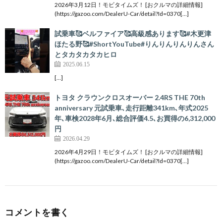
2026年3月12日！モビタイムズ！ [おクルマの詳細情報]
(https://gazoo.com/DealerU-Car/detail?Id=0370[…]
試乗車🥰ベルファイア🥰高級感あります🥰#木更津
ほたる野🥰#ShortYouTube#りんりんりんりんさん
とタカタカタカヒロ
2025.06.15
[…]
トヨタ クラウンクロスオーバー 2.4RS THE 70th
anniversary 元試乗車､走行距離341km､年式2025
年､車検2028年6月､総合評価4.5､お買得の6,312,000
円
2026.04.29
2026年4月29日！モビタイムズ！ [おクルマの詳細情報]
(https://gazoo.com/DealerU-Car/detail?Id=0370[…]
コメントを書く