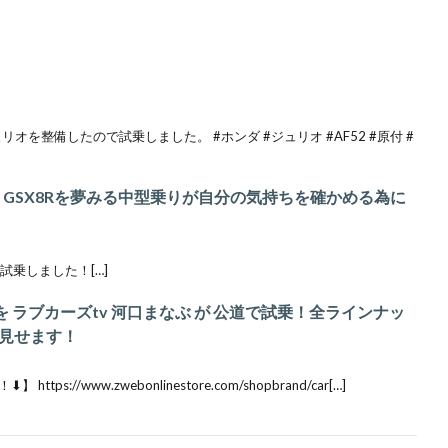
ュリオを整備したので試乗しました。 #ホンダ #ジュリオ #AF52 #原付 #
乗 GSX8Rを夢みる中型乗りが自分の気持ちを確かめる為に
で試乗しました！[…]
を ラブカーズtv 河口まなぶ が 公道で試乗！全ラインナッ
見せます！
://www.zwebonlinestore.com/shopbrand/car[…]