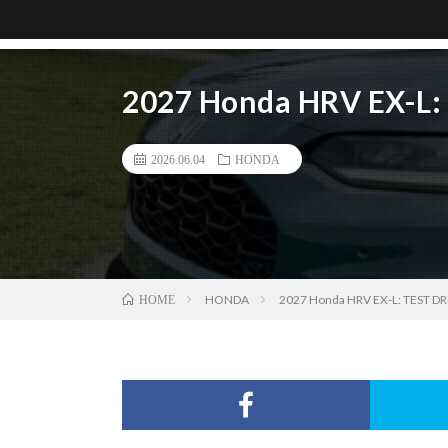
2027 Honda HRV EX-L
2026.06.04
HONDA
HONDA
2027 Honda HRV EX-L: TEST D
HOME