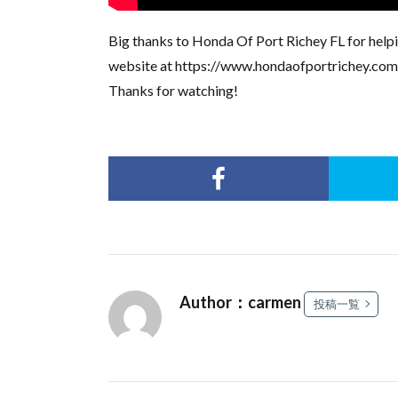
Big thanks to Honda Of Port Richey FL for helpi
website at https://www.hondaofportrichey.com o
Thanks for watching!
Author：carmen
投稿一覧