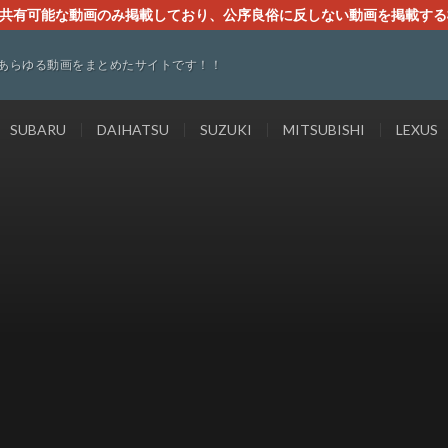
す。共有可能な動画のみ掲載しており、公序良俗に反しない動画を掲載す
ください。即刻対処させて頂きます。なお、同サイトはGoogleアド
あらゆる動画をまとめたサイトです！！
SUBARU
DAIHATSU
SUZUKI
MITSUBISHI
LEXUS