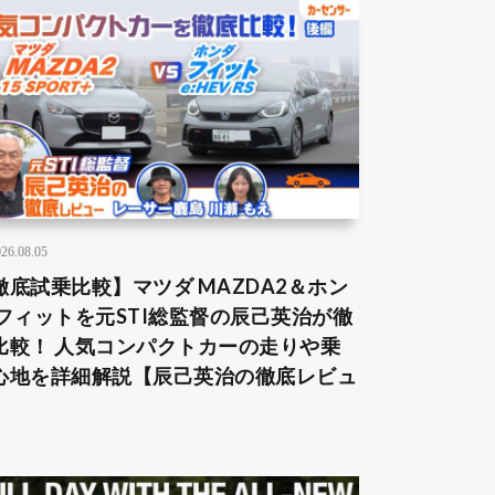
26.08.05
徹底試乗比較】マツダ MAZDA2＆ホン
 フィットを元STI総監督の辰己英治が徹
比較！ 人気コンパクトカーの走りや乗
心地を詳細解説【辰己英治の徹底レビュ
】