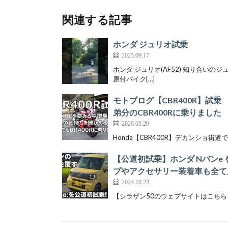
関連する記事
ホンダ ジュリオ試乗
2025.09.17
ホンダ ジュリオ(AF52) 知り合いのジ
原付バイク[…]
モトブログ【CBR400R】試
弟分のCBR400Rに乗りました
2026.03.20
Honda【CBR400R】デカンショ街道
【公道初試乗】ホンダ Nバンe 
プやアクセサリー装着車も全て
2024.10.23
【シラザン50のウェブサイトはこちら！⬇︎】 https