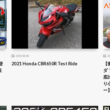
2026.08.06
20
登
2021 Honda CBR650R Test Ride
【
装
ダ
底
り
ー