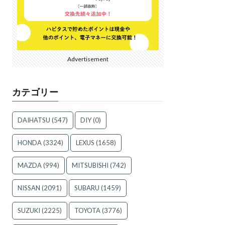
Advertisement
カテゴリー
DAIHATSU
(547)
DIY
(0)
HONDA
(3324)
LEXUS
(1658)
MAZDA
(994)
MITSUBISHI
(742)
NISSAN
(2091)
SUBARU
(1459)
SUZUKI
(2225)
TOYOTA
(3776)