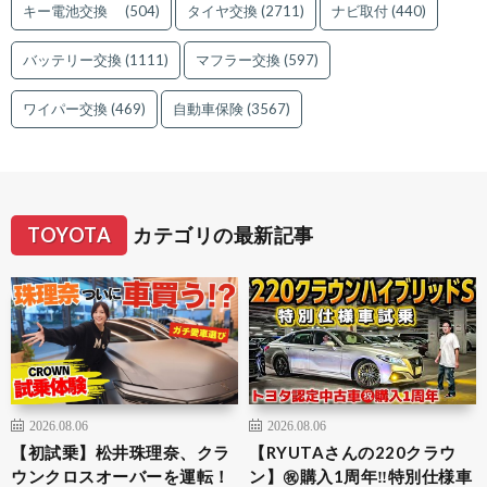
キー電池交換
(504)
タイヤ交換
(2711)
ナビ取付
(440)
バッテリー交換
(1111)
マフラー交換
(597)
ワイパー交換
(469)
自動車保険
(3567)
TOYOTA
カテゴリの最新記事
2026.08.06
2026.08.06
【初試乗】松井珠理奈、クラ
【RYUTAさんの220クラウ
ウンクロスオーバーを運転！
ン】㊗️購入1周年‼️特別仕様車