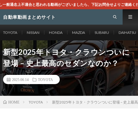
がございましたら、下記お問合せよりご連絡ください。即刻対処させて頂きます。なお
自動車動画まとめサイト
TOYOTA
NISSAN
HONDA
MAZDA
SUBARU
DAIHATSU
新型2025年トヨタ・クラウンついに
登場 – 史上最高のセダンなのか？
2025.06.14
TOYOTA
TOYOTA
新型2025年トヨタ・クラウンついに登場 – 史上最
HOME