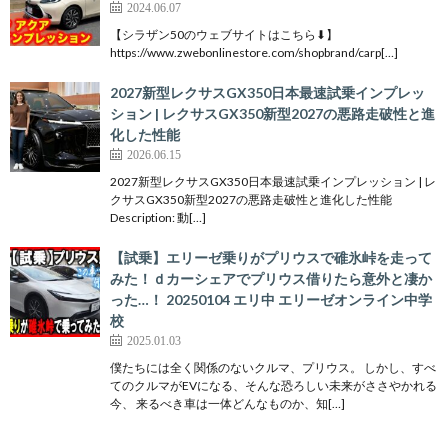
2024.06.07
【シラザン50のウェブサイトはこちら⬇︎】
https://www.zwebonlinestore.com/shopbrand/carp[…]
2027新型レクサスGX350日本最速試乗インプレッ
ション | レクサスGX350新型2027の悪路走破性と進
化した性能
2026.06.15
2027新型レクサスGX350日本最速試乗インプレッション | レ
クサスGX350新型2027の悪路走破性と進化した性能
Description: 動[…]
【試乗】エリーゼ乗りがプリウスで碓氷峠を走って
みた！ｄカーシェアでプリウス借りたら意外と凄か
った…！ 20250104 エリ中 エリーゼオンライン中学
校
2025.01.03
僕たちには全く関係のないクルマ、プリウス。 しかし、すべ
てのクルマがEVになる、そんな恐ろしい未来がささやかれる
今、 来るべき車は一体どんなものか、知[…]