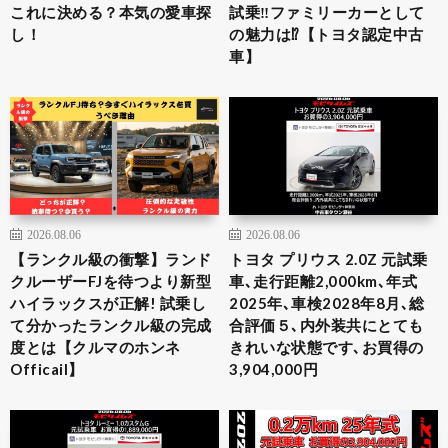
これに決める？本気の愛車探
試乗‼️ファミリーカーとして
し！
の魅力は⁉️【トヨタ認定中古
車】
2026.08.06
2026.08.06
【ランクル級の衝撃】ランド
トヨタ プリウス 2.0Z 元試乗
クルーザーFJを待つより新型
車､走行距離2,000km､年式
ハイラックスが正解! 試乗し
2025年､車検2028年8月､総
て分かったランクル級の完成
合評価５､内外装共にとても
度とは【クルマのホンネ
きれいな状態です､お買得の
Officail】
3,904,000円