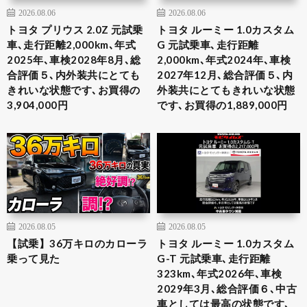
2026.08.06
2026.08.06
トヨタ プリウス 2.0Z 元試乗
トヨタ ルーミー 1.0カスタム
車､走行距離2,000km､年式
G 元試乗車､走行距離
2025年､車検2028年8月､総
2,000km､年式2024年､車検
合評価５､内外装共にとても
2027年12月､総合評価５､内
きれいな状態です､お買得の
外装共にとてもきれいな状態
3,904,000円
です､お買得の1,889,000円
2026.08.05
2026.08.05
【試乗】36万キロのカローラ
トヨタ ルーミー 1.0カスタム
乗って見た
G-T 元試乗車､走行距離
323km､年式2026年､車検
2029年3月､総合評価６､中古
車としては最高の状態です､