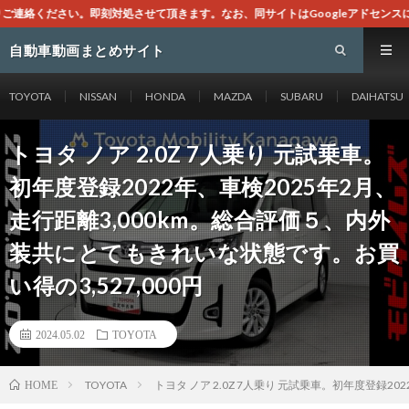
きます。なお、同サイトはGoogleアドセンスによる広告を掲載しております。
自動車動画まとめサイト
TOYOTA
NISSAN
HONDA
MAZDA
SUBARU
DAIHATSU
トヨタ ノア 2.0Z 7人乗り 元試乗車。
初年度登録2022年、車検2025年2月、
走行距離3,000km。総合評価５、内外
装共にとてもきれいな状態です。お買
い得の3,527,000円
2024.05.02
TOYOTA
TOYOTA
トヨタ ノア 2.0Z 7人乗り 元試乗車。初年度登録2
HOME