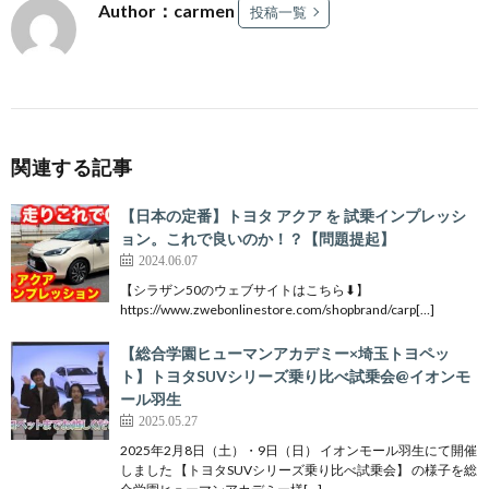
Author：carmen
投稿一覧
関連する記事
【日本の定番】トヨタ アクア を 試乗インプレッシ
ョン。これで良いのか！？【問題提起】
2024.06.07
【シラザン50のウェブサイトはこちら⬇︎】
https://www.zwebonlinestore.com/shopbrand/carp[…]
【総合学園ヒューマンアカデミー×埼玉トヨペッ
ト】トヨタSUVシリーズ乗り比べ試乗会@イオンモ
ール羽生
2025.05.27
2025年2月8日（土）・9日（日） イオンモール羽生にて開催
しました 【トヨタSUVシリーズ乗り比べ試乗会】 の様子を総