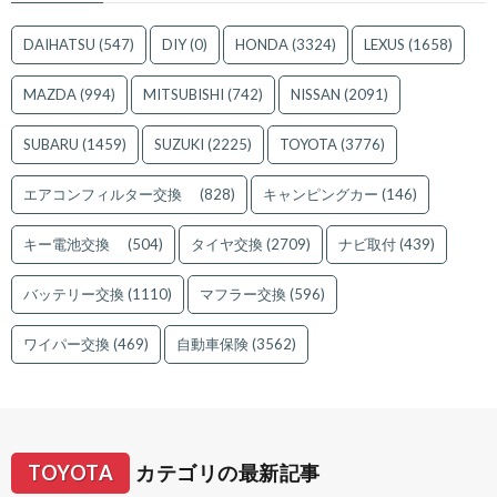
DAIHATSU
(547)
DIY
(0)
HONDA
(3324)
LEXUS
(1658)
MAZDA
(994)
MITSUBISHI
(742)
NISSAN
(2091)
SUBARU
(1459)
SUZUKI
(2225)
TOYOTA
(3776)
エアコンフィルター交換
(828)
キャンピングカー
(146)
キー電池交換
(504)
タイヤ交換
(2709)
ナビ取付
(439)
バッテリー交換
(1110)
マフラー交換
(596)
ワイパー交換
(469)
自動車保険
(3562)
TOYOTA
カテゴリの最新記事