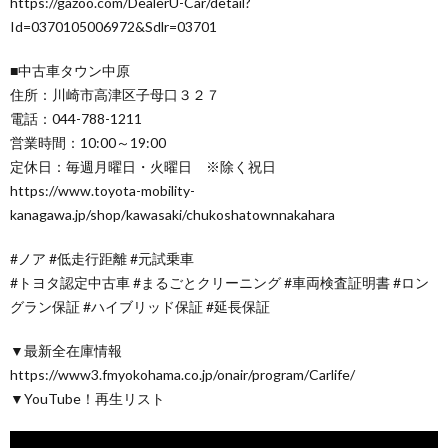
https://gazoo.com/DealerU-Car/detail?
Id=0370105006972&Sdlr=03701
■中古車タウン中原
住所：川崎市高津区子母口３２７
電話：044-788-1211
営業時間：10:00～19:00
定休日：毎週月曜日・火曜日 ※除く祝日
https://www.toyota-mobility-
kanagawa.jp/shop/kawasaki/chukoshatownnakahara
#ノア #低走行距離 #元試乗車
#トヨタ認定中古車 #まるごとクリーニング #車両検査証明書 #ロン
グラン保証 #ハイブリッド保証 #延長保証
▼最新全在庫情報
https://www3.fmyokohama.co.jp/onair/program/Carlife/
▼YouTube！再生リスト