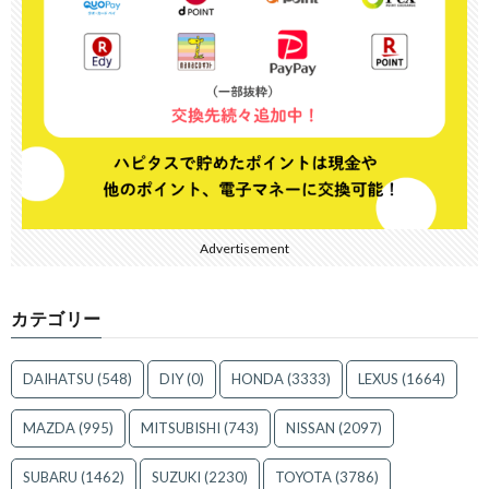
Advertisement
カテゴリー
DAIHATSU
(548)
DIY
(0)
HONDA
(3333)
LEXUS
(1664)
MAZDA
(995)
MITSUBISHI
(743)
NISSAN
(2097)
SUBARU
(1462)
SUZUKI
(2230)
TOYOTA
(3786)