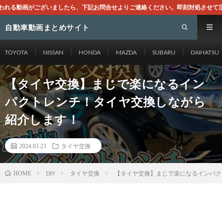
ら、下記お問合せよりご連絡ください。即刻対処させて頂きます。なお、同サイトはG
自動車動画まとめサイト
TOYOTA
NISSAN
HONDA
MAZDA
SUBARU
DAIHATSU
【タイヤ交換】まじで楽になるイン
パクトレンチ！タイヤ交換しながら
紹介します！
2024.03.23
タイヤ交換
DIY
タイヤ交換
【タイヤ交換】まじで楽になるインパク
HOME