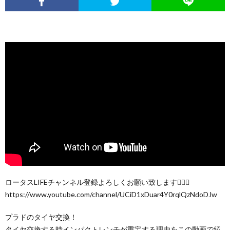
ロータスLIFEチャンネル登録よろしくお願い致します🙇🏻‍♂️
https://www.youtube.com/channel/UCiD1xDuar4Y0rqlQzNdoDJw
プラドのタイヤ交換！
タイヤ交換する時インパクトレンチが重宝する理由をこの動画で紹