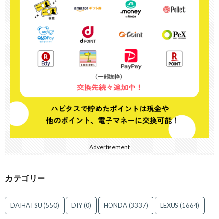
Advertisement
カテゴリー
DAIHATSU
(550)
DIY
(0)
HONDA
(3337)
LEXUS
(1664)