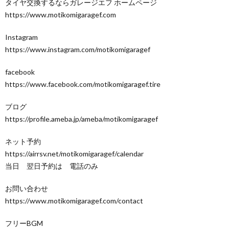
タイヤ交換するならガレージエフ ホームページ
https://www.motikomigaragef.com
Instagram
https://www.instagram.com/motikomigaragef
facebook
https://www.facebook.com/motikomigaragef.tire
ブログ
https://profile.ameba.jp/ameba/motikomigaragef
ネット予約
https://airrsv.net/motikomigaragef/calendar
当日 翌日予約は 電話のみ
お問い合わせ
https://www.motikomigaragef.com/contact
フリーBGM