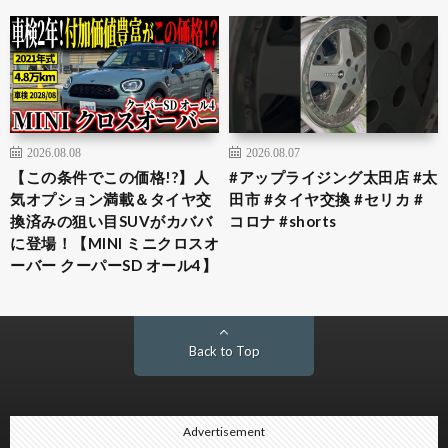
2026.08.08
2026.08.07
【この条件でこの価格!?】人
#アップライジング太田店 #太
気オプション満載＆タイヤ交
田市 #タイヤ交換 #セリカ #
換済みの狙い目SUVがカババ
コロナ #shorts
に登場！【MINI ミニクロスオ
ーバー クーパーSD オール4】
Back to Top
Advertisement