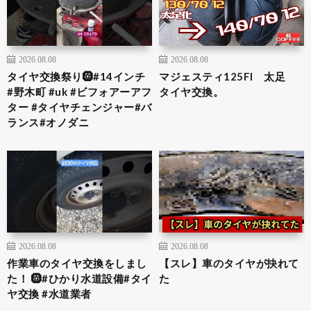
2026.08.08
2026.08.08
タイヤ交換祭り🛞#14インチ
マジェスティ125FI 太足
#野木町 #uk #ビフォアーアフ
タイヤ交換。
ター #タイヤチェンジャー#バ
ランス#オノダニ
2026.08.08
2026.08.08
作業車のタイヤ交換をしまし
【スレ】車のタイヤが抉れて
た！ 🛞#ひかり水道設備#タイ
た
ヤ交換 #水道業者