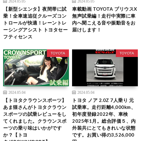
2024.05.05
2024.05.05
【新型シエンタ】夜間帯に試
車載動画 TOYOTA プリウスX
乗！全車速追従クルーズコン
無声試乗編！走行中実際に車
トロールが快適！レーントレ
内へ聞こえる音や振動音をお
ーシングアシスト トヨタセー
届けします！
フティセンス
TOYOTA
TOYOTA
2024.05.04
2024.05.04
【トヨタクラウンスポーツ】
トヨタ ノア 2.0Z 7人乗り 元
あま猫さんがトヨタクラウン
試乗車。走行距離4,000km、
スポーツの試乗レビューをし
初年度登録2022年、車検
てくれました。クラウンスポ
2025年1月。総合評価５、内
ーツの乗り味はいかがです
外装共にとてもきれいな状態
か？【トヨ
です。お買い得の3,526,000