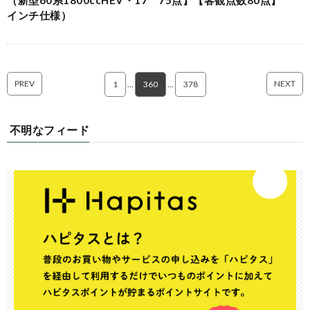
インチ仕様）
PREV
NEXT
1
…
360
…
378
不明なフィード