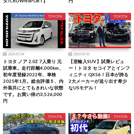
タ/CROWNSPORT】
円
TOYOTA
TOYOTA
2024.05.04
2024.05.03
トヨタ ノア 2.0Z 7人乗り 元
【逆輸入SUV】試乗レビュ
試乗車。走行距離4,000km、
ー！トヨタ セコイアとインフ
初年度登録2022年、車検
ィニティ QX56！日本が誇る
2025年1月。総合評価５、内
2大メーカーが送り出す希少
外装共にとてもきれいな状態
なUSモデル！
です。お買い得の3,526,000
円
TOYOTA
TOYOTA