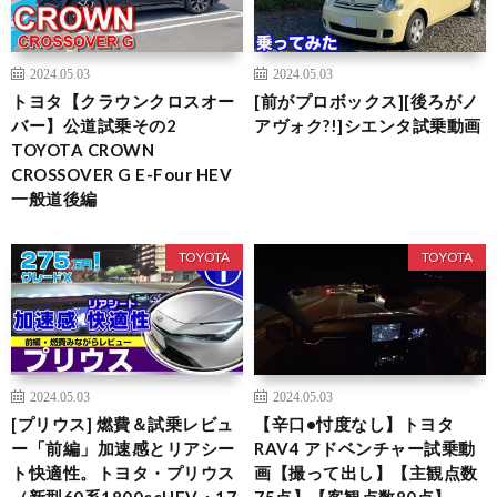
2024.05.03
2024.05.03
トヨタ【クラウンクロスオー
[前がプロボックス][後ろがノ
バー】公道試乗その2
アヴォク?!]シエンタ試乗動画
TOYOTA CROWN
CROSSOVER G E-Four HEV
一般道後編
TOYOTA
TOYOTA
2024.05.03
2024.05.03
[プリウス] 燃費＆試乗レビュ
【辛口•忖度なし】トヨタ
ー「前編」加速感とリアシー
RAV4 アドベンチャー試乗動
ト快適性。トヨタ・プリウス
画【撮って出し】【主観点数
（新型60系1800ccHEV・17
75点】【客観点数80点】