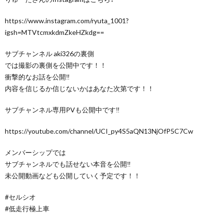
https://www.instagram.com/ryuta_1001?
igsh=MTVtcmxkdmZkeHZkdg==
サブチャンネル aki326の裏側
では撮影の裏側を公開中です！！
衝撃的なお話を公開‼︎
内容を信じるか信じないかはあなた次第です！！
サブチャンネル専用PVも公開中です‼︎
https://youtube.com/channel/UCI_py4S5aQN13NjOfP5C7Cw
メンバーシップでは
サブチャンネルでも話せない本音を公開‼︎
未公開動画なども公開していく予定です！！
#セルシオ
#低走行極上車