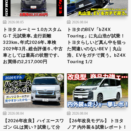
2026.08.05
2026.08.04
トヨタ ルーミー 1.0カスタム
トヨタのBEV「bZ4X
G-T 元試乗車､走行距離
Touring」に丸山浩が試乗！
323km､年式2026年､車検
トヨタらしいど真ん中を狙っ
2029年3月､総合評価６､中古
た間違いのないBEV｜丸山
車としては最高の状態です､
浩、EVをガチで買う。bZ4X
お買得の2,217,000円
Touring 1/2
2026.08.04
2026.08.04
【2026年改良】ハイエースワ
【26年改良モデル】 トヨタ
ゴン GLは買い？試乗して分
ノア 内外装＆試乗レポート！