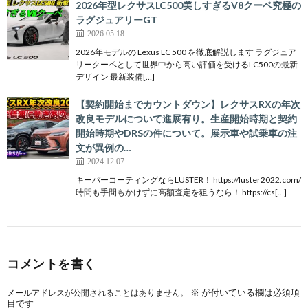
2026年型レクサスLC500美しすぎるV8クーペ究極の
ラグジュアリーGT
2026.05.18
2026年モデルの Lexus LC 500 を徹底解説します ラグジュア
リークーペとして世界中から高い評価を受けるLC500の最新
デザイン 最新装備[…]
【契約開始までカウントダウン】レクサスRXの年次
改良モデルについて進展有り。生産開始時期と契約
開始時期やDRSの件について。展示車や試乗車の注
文が異例の…
2024.12.07
キーパーコーティングならLUSTER！ https://luster2022.com/
時間も手間もかけずに高額査定を狙うなら！ https://cs[…]
コメントを書く
※
が付いている欄は必須項
メールアドレスが公開されることはありません。
目です