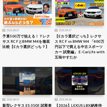
2026.08.07
2026.08.07
予算500万で狙える！？レク
【Eカラ選択どっち】レクサ
サス RC FとBMW M4を徹底
ス RC F vs BMW M4 「400万
比較【Eカラ選択どっち？】
円以下で買える中古スポーツ
カー 試乗編」 E-CarLife with
五味やすたか
2026.08.07
2026.08.06
新型レクサス ES 350E 試乗車
【2026】LEXUS LBX納車待