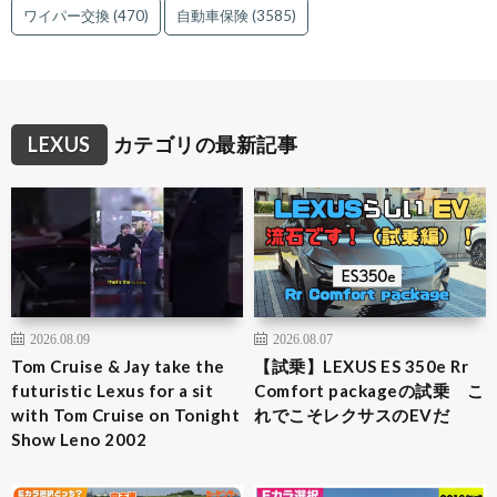
ワイパー交換
(470)
自動車保険
(3585)
LEXUS
カテゴリの最新記事
2026.08.09
2026.08.07
Tom Cruise & Jay take the
【試乗】LEXUS ES 350e Rr
futuristic Lexus for a sit
Comfort packageの試乗 こ
with Tom Cruise on Tonight
れでこそレクサスのEVだ
Show Leno 2002