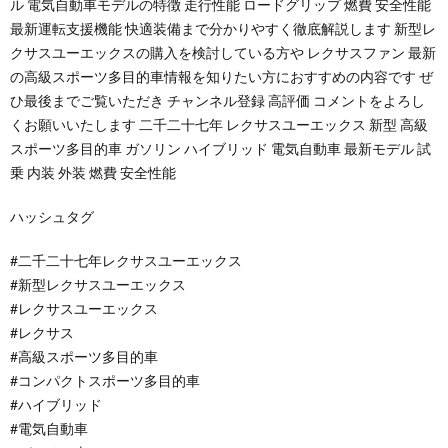
ル 電気自動車モデルの特徴 走行性能 ロードグリップ 燃費 安全性能
最新運転支援機能 快適装備まで分かりやすく徹底解説します 新型レ
クサスユーエックスの購入を検討している方や レクサスファン 最新
の高級スポーツ多目的車情報を知りたい方におすすめの内容です ぜ
ひ最後までご覧いただき チャンネル登録 高評価 コメントをよろし
くお願いいたします 二千二十七年 レクサスユーエックス 新型 高級
スポーツ多目的車 ガソリン ハイブリッド 電気自動車 最新モデル 試
乗 内装 外装 燃費 安全性能
ハッシュタグ
#二千二十七年レクサスユーエックス
#新型レクサスユーエックス
#レクサスユーエックス
#レクサス
#高級スポーツ多目的車
#コンパクトスポーツ多目的車
#ハイブリッド
#電気自動車