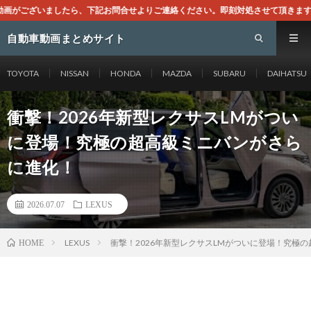
問合せよりご連絡ください。即刻対処させて頂きます。なお、同サイトはGoogl
自動車動画まとめサイト
TOYOTA
NISSAN
HONDA
MAZDA
SUBARU
DAIHATSU
衝撃！2026年新型レクサスLMがつい
に登場！究極の超高級ミニバンがさら
に進化！
2026.07.07
LEXUS
LEXUS
衝撃！2026年新型レクサスLMがついに登場！究極
HOME