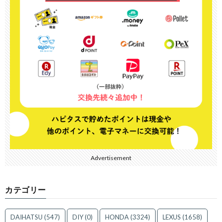
Advertisement
カテゴリー
DAIHATSU
(547)
DIY
(0)
HONDA
(3324)
LEXUS
(1658)