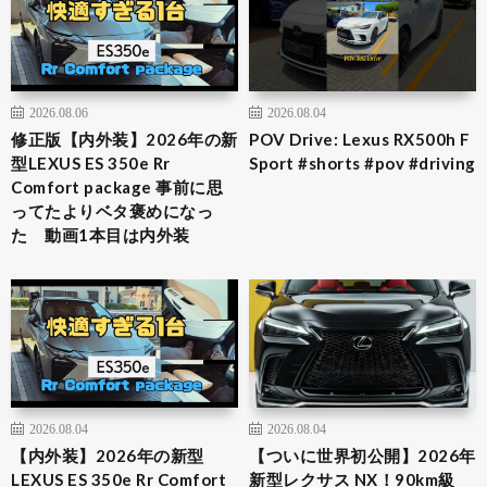
2026.08.06
2026.08.04
修正版【内外装】2026年の新
POV Drive: Lexus RX500h F
型LEXUS ES 350e Rr
Sport #shorts #pov #driving
Comfort package 事前に思
ってたよりベタ褒めになっ
た 動画1本目は内外装
2026.08.04
2026.08.04
【内外装】2026年の新型
【ついに世界初公開】2026年
LEXUS ES 350e Rr Comfort
新型レクサス NX！90km級