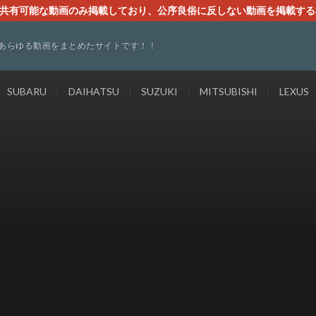
す。共有可能な動画のみ掲載しており、公序良俗に反しない動画を掲載す
ください。即刻対処させて頂きます。なお、同サイトはGoogleアド
あらゆる動画をまとめたサイトです！！
SUBARU
DAIHATSU
SUZUKI
MITSUBISHI
LEXUS