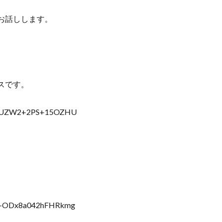
お話しします。
スです。
W+92UZW2+2PS+15OZHU
。
WI-ODx8a042hFHRkmg