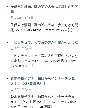
子供向け漫画、謎の闇の大会に参加しがち問
題
2026年8月6日
子供向け漫画、謎の闇の大会に参加しがち問
題 BS11 45306https://ift.tt/e6rMY2w […]
『ピカチュウ』って昔の方が可愛かったよな
2026年8月6日
『ピカチュウ』って昔の方が可愛かったよな
1: 名無しさん＠おーぷん ID:l5nY 抱きしめた
い タカラトミ […]
鈴木奈穂子アナ 袖口からインナーチラ見
え！！【GIF動画あり】
2026年8月6日
鈴木奈穂子アナ 袖口からインナーチラ見
え！！【GIF動画あり】 『あさイチ』の鈴木
奈穂子アナです！ GIF動画 […]