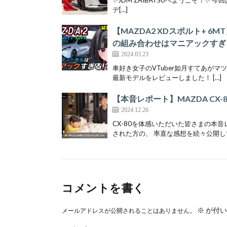
デ[…]
【MAZDA2 XDスポルト+ 
の組み合わせはマニアックすぎ
2024.03.23
車好き女子のVTuber如月すてあがマツ
最新モデルをレビューしました！ […]
【本音レポート】MAZDA CX-
2024.12.26
CX-80を体感いただいた皆さまの本音
された方の、 率直な感想を続々公開して
コメントを書く
※
が付い
メールアドレスが公開されることはありません。