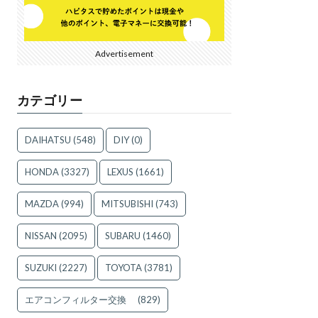
Advertisement
カテゴリー
DAIHATSU
(548)
DIY
(0)
HONDA
(3327)
LEXUS
(1661)
MAZDA
(994)
MITSUBISHI
(743)
NISSAN
(2095)
SUBARU
(1460)
SUZUKI
(2227)
TOYOTA
(3781)
エアコンフィルター交換
(829)