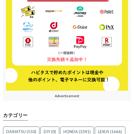
Advertisement
カテゴリー
DAIHATSU
(550)
DIY
(0)
HONDA
(3341)
LEXUS
(1666)