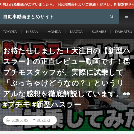
したら、下記お問合せよりご連絡ください。即刻対処させて頂きます。なお、同サイ
自動車動画まとめサイト
TOYOTA
NISSAN
HONDA
MAZDA
SUBARU
DAIHATSU
お待たせしました！大注目の【新型ハ
スラー】の正直レビュー動画です！👏
プチモスタッフが、実際に試乗して
「ぶっちゃけどうなの？」というリ
アルな感想を徹底解説しています。👀
#プチモ #新型ハスラー
2026.06.05
SUZUKI