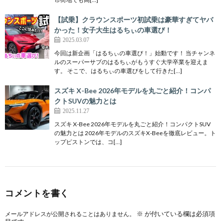
【試乗】クラウンスポーツ初試乗は豪華すぎてヤバ
かった！女子大生はるちぃの車選び！
2025.03.07
今回は新企画「はるちぃの車選び！」始動です！ 当チャンネ
ルのスーパーサブのはるちぃがもうすぐ大学卒業を迎えま
す。 そこで、はるちぃの車選びをして行きた[…]
スズキ X-Bee 2026年モデルを丸ごと紹介！コンパ
クトSUVの魅力とは
2025.11.27
スズキ X-Bee 2026年モデルを丸ごと紹介！コンパクトSUV
の魅力とは 2026年モデルのスズキX-Beeを徹底レビュー。ト
ップピストンでは、コ[…]
コメントを書く
※
が付いている欄は必須項
メールアドレスが公開されることはありません。