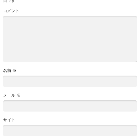
目です
コメント
名前
※
メール
※
サイト