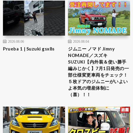
2026.08.06
2026.08.04
Prueba 1 | Suzuki gsx8s
ジムニー ノマド Jimny
NOMADE／スズキ
SUZUKI【内外装＆使い勝手
編みじかく】7月1日発売の一
部仕様変更車両をチェック！
５枚ドアのジムニーがいよい
よ本気の増産体制に
（喜）！！