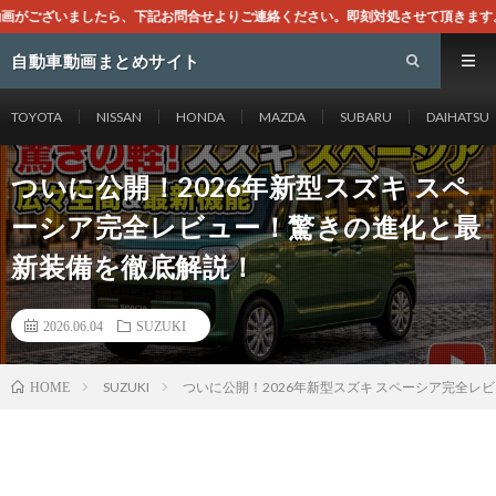
合せよりご連絡ください。即刻対処させて頂きます。なお、同サイトはGoogle
自動車動画まとめサイト
TOYOTA
NISSAN
HONDA
MAZDA
SUBARU
DAIHATSU
ついに公開！2026年新型スズキ スペ
ーシア完全レビュー！驚きの進化と最
新装備を徹底解説！
2026.06.04
SUZUKI
SUZUKI
ついに公開！2026年新型スズキ スペーシア完全
HOME