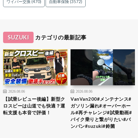
ワイパー交換
(470)
自動車保険
(3572)
SUZUKI
カテゴリの最新記事
2026.08.06
2026.08.06
【試乗レビュー後編】新型ク
VanVan200#メンテナンス#
ロスビーは山道でも快適？運
ガソリン漏れ#オーバーホー
転支援も本音で評価！
ル#再チャレンジ#試乗動画#
バイク乗りと繋がりたい#バ
ンバン#suzuki#鈴菌