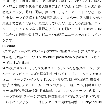
空間、そして家族に嬉しい便利機能まで詳しくご紹介します。軽ハ
イトワゴン市場を代表する人気モデルがどのように進化したのかを
徹底チェック。通勤、通学、買い物、子育て、アウトドアなど、あ
らゆるシーンで活躍する2026年新型スズキ スペーシアの魅力をぜひ
最後までご覧ください。気に入っていただけましたら高評価、コメ
ント、そしてチャンネル登録をよろしくお願いします。Lucky & Luci
では今後も最新の日本車レビューや自動車ニュースをお届けしてい
きます。
Hashtags
#スズキスペーシア, #スペーシア2026, #新型スペーシア, #スズキ, #
軽自動車, #軽ハイトワゴン, #SuzukiSpacia, #2026Spacia, #車レビュ
ー, #LuckyAndLuci
2026スズキスペーシア, スズキスペーシア2026, 新型スペーシア, ス
ペーシアレビュー, スズキ軽自動車, 軽ハイトワゴン, スペーシアカス
タム, スペーシアハイブリッド, スズキ新型車, 日本軽自動車, 燃費性
能, 安全性能, ファミリーカー, コンパクトカー, 軽ワゴン, 自動車レビ
ュー, 車紹介, 最新車情報, 新車情報, スズキ2026, スペーシア内装, ス
ペーシア外装, スペーシア試乗, 軽自動車おすすめ, スライドドア, マ
イルドハイブリッド, 車中泊, ファミリー向け軽自動車, LuckyAndLuci