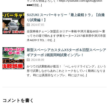
ャンネル登録よろしく！https://youtube.com/@shugyonin
■■■特別[…]
SUZUKI スーパーキャリー「最上級軽トラ」【自撮
り試乗編！】
2024.07.05
全国車検チェーン加盟店 ホリデー車検 中津川 最短60分〜 乗
ってその場で帰れます 伊東モータース257 岐阜県中津川市苗
木4639-5 TEL：01[…]
新型スペーシアカスタムXSターボ＆旧型スペーシア
ギアターボ 2画面同時試乗インプレ！
2024.08.09
かつての試乗動画が復活！ 「べしゃりドライビング」という
形で試乗しながらあれこれとトークをしていく動画になりま
す。 時には真面目なインプレ、時にはクル[…]
コメントを書く