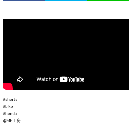
#shorts
#bike
#honda
@ME工房