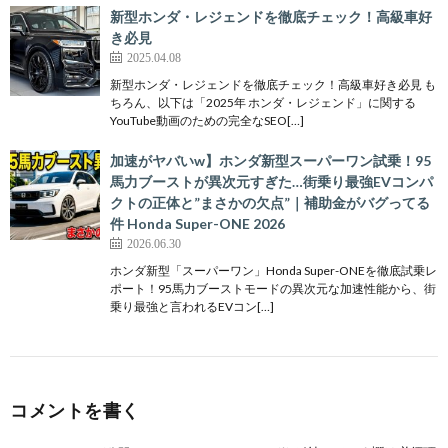
新型ホンダ・レジェンドを徹底チェック！高級車好
き必見
2025.04.08
新型ホンダ・レジェンドを徹底チェック！高級車好き必見 も
ちろん、以下は「2025年 ホンダ・レジェンド」に関する
YouTube動画のための完全なSEO[…]
加速がヤバいw】ホンダ新型スーパーワン試乗！95
馬力ブーストが異次元すぎた…街乗り最強EVコンパ
クトの正体と”まさかの欠点”｜補助金がバグってる
件 Honda Super-ONE 2026
2026.06.30
ホンダ新型「スーパーワン」Honda Super-ONEを徹底試乗レ
ポート！95馬力ブーストモードの異次元な加速性能から、街
乗り最強と言われるEVコン[…]
コメントを書く