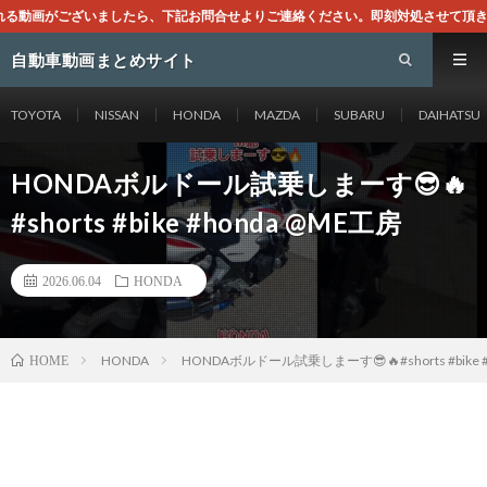
、下記お問合せよりご連絡ください。即刻対処させて頂きます。なお、同サイトはGo
自動車動画まとめサイト
TOYOTA
NISSAN
HONDA
MAZDA
SUBARU
DAIHATSU
HONDAボルドール試乗しまーす😎🔥
#shorts #bike #honda @ME工房
2026.06.04
HONDA
HONDA
HONDAボルドール試乗しまーす😎🔥#shorts #bike 
HOME