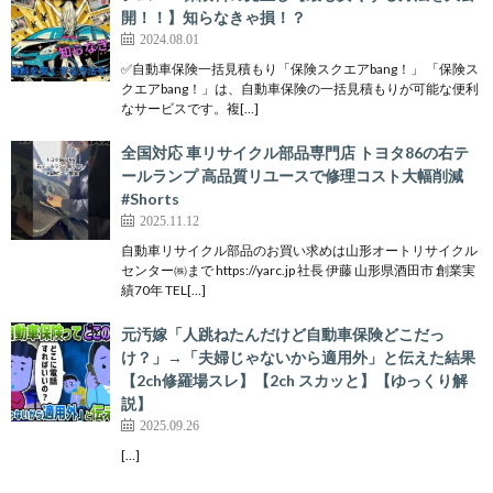
開！！】知らなきゃ損！？
2024.08.01
✅自動車保険一括見積もり「保険スクエアbang！」 「保険ス
クエアbang！」は、自動車保険の一括見積もりが可能な便利
なサービスです。複[…]
全国対応 車リサイクル部品専門店 トヨタ86の右テ
ールランプ 高品質リユースで修理コスト大幅削減
#Shorts
2025.11.12
自動車リサイクル部品のお買い求めは山形オートリサイクル
センター㈱まで https://yarc.jp 社長 伊藤 山形県酒田市 創業実
績70年 TEL[…]
元汚嫁「人跳ねたんだけど自動車保険どこだっ
け？」→「夫婦じゃないから適用外」と伝えた結果
【2ch修羅場スレ】【2ch スカッと】【ゆっくり解
説】
2025.09.26
[…]