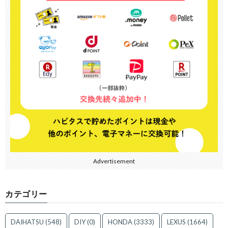
Advertisement
カテゴリー
DAIHATSU
(548)
DIY
(0)
HONDA
(3333)
LEXUS
(1664)