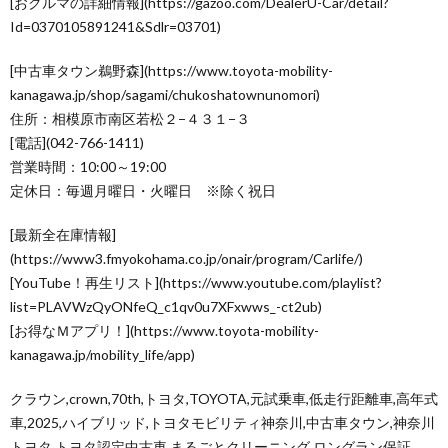
[おクルマの詳細情報](https://gazoo.com/DealerU-Car/detail?
Id=0370105891241&Sdlr=03701)
[中古車タウン鵜野森](https://www.toyota-mobility-
kanagawa.jp/shop/sagami/chukoshatownunomori)
住所：相模原市南区若松２−４３１−３
[電話](042-766-1411)
営業時間：10:00～19:00
定休日：毎週月曜日・火曜日 ※除く祝日
[最新全在庫情報]
(https://www3.fmyokohama.co.jp/onair/program/Carlife/)
[YouTube！再生リスト](https://www.youtube.com/playlist?
list=PLAVWzQyONfeQ_c1qv0u7XFxwws_-ct2ub)
[お得なＭアプリ！](https://www.toyota-mobility-
kanagawa.jp/mobility_life/app)
クラウン,crown,70th,トヨタ,TOYOTA,元試乗車,低走行距離車,高年式
車,2025,ハイブリッド,トヨタモビリティ神奈川,中古車タウン,神奈川
トヨタ,トヨタ認定中古車,まるごとクリーニング,ロングラン保証