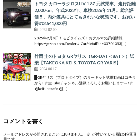
トヨタ カローラクロスHV 1.8Z 元試乗車。走行距離
2,000km、年式2023年、車検2026年11月。総合評
価５、内外装共にとてもきれいな状態です。お買い
得の3,541,000円
2025.02.09
2025年2月9日！モビタイムズ！おクルマの詳細情報
https://gazoo.com/DealerU-Car/detail?Id=03701053[…]
竹岡 圭のトヨタ GRヤリス（GR-DAT＜8AT＞）試
乗【TAKEOKA KEI & TOYOTA GR YARIS】
2024.06.17
█GRヤリス（プロトタイプ）のサーキット試乗動画はコチラ
から↓ ☆圭Tubeチャンネル登録よろしくお願いします～♪☆
@keitubecafe @[…]
コメントを書く
※
が付いている欄は必須項
メールアドレスが公開されることはありません。
目です