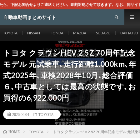
ださい。即刻対処させて頂きます。なお、同サイトはGoogleアドセンスによる
自動車動画まとめサイト
TOYOTA
NISSAN
HONDA
MAZDA
SUBARU
DAIHATSU
トヨタ クラウンHEV 2.5Z 70周年記念
モデル 元試乗車､走行距離1,000km､年
式2025年､車検2028年10月､総合評価
６､中古車としては最高の状態です､お
買得の6,922,000円
2026.06.04
TOYOTA
TOYOTA
トヨタ クラウンHEV 2.5Z 70周年記念モデル 元試
HOME