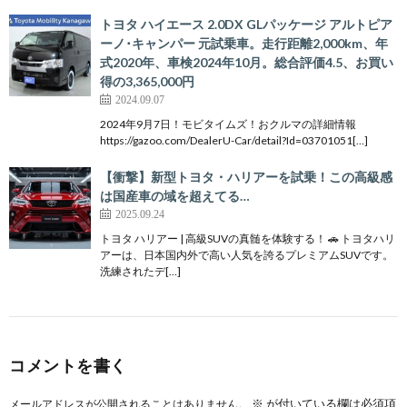
トヨタ ハイエース 2.0DX GLパッケージ アルトピア
ーノ･キャンパー 元試乗車。走行距離2,000km、年
式2020年、車検2024年10月。総合評価4.5、お買い
得の3,365,000円
2024.09.07
2024年9月7日！モビタイムズ！おクルマの詳細情報
https://gazoo.com/DealerU-Car/detail?Id=03701051[…]
【衝撃】新型トヨタ・ハリアーを試乗！この高級感
は国産車の域を超えてる…
2025.09.24
トヨタ ハリアー | 高級SUVの真髄を体験する！ 🚗 トヨタハリ
アーは、日本国内外で高い人気を誇るプレミアムSUVです。
洗練されたデ[…]
コメントを書く
※
が付いている欄は必須項
メールアドレスが公開されることはありません。