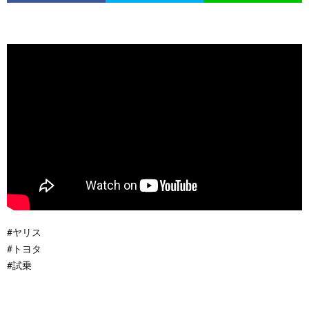
#ヤリス
#トヨタ
#試乗