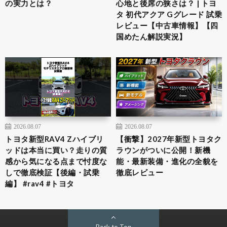
の実力とは？
心地と後席の狭さは？ | トヨ
タ 初代アクア Gグレード 試乗
レビュー【中古車情報】【四
国めたん解説実況】
2026.08.07
2026.08.07
トヨタ新型RAV4 Zハイブリ
【衝撃】2027年新型トヨタク
ッドは本当に買い？走りの質
ラウンがついに公開！新機
感から気になる点まで忖度な
能・最新装備・進化の全貌を
しで徹底検証【後編・試乗
徹底レビュー
編】 #rav4 #トヨタ