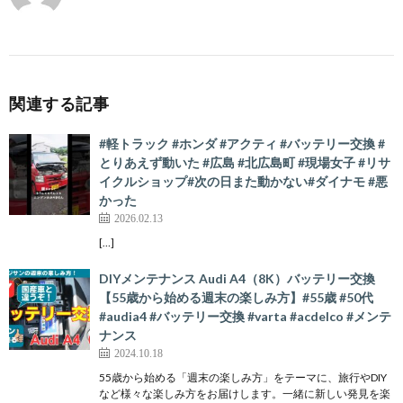
関連する記事
#軽トラック #ホンダ #アクティ #バッテリー交換 #
とりあえず動いた #広島 #北広島町 #現場女子 #リサ
イクルショップ#次の日また動かない#ダイナモ #悪
かった
2026.02.13
[…]
DIYメンテナンス Audi A4（8K）バッテリー交換
【55歳から始める週末の楽しみ方】#55歳 #50代
#audia4 #バッテリー交換 #varta #acdelco #メンテ
ナンス
2024.10.18
55歳から始める「週末の楽しみ方」をテーマに、旅行やDIY
など様々な楽しみ方をお届けします。一緒に新しい発見を楽