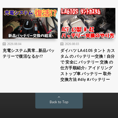
2026.08.04
2026.08.03
充電システム異常…新品バッ
ダイハツ LA610S タント カス
テリーで復活なるか!?
タム の バッテリー交換 ! 自分
で 安全に バッテリー 交換 の
仕方手順紹介♪ アイドリング
ストップ車 バッテリー 取外
交換方法 #diy #バッテリー
Back to Top