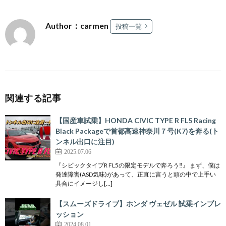
Author：carmen
投稿一覧
関連する記事
【国産車試乗】HONDA CIVIC TYPE R FL5 Racing
Black Packageで首都高速神奈川７号(K7)を奔る(ト
ンネル出口に注目)
2025.07.06
『シビックタイプR FL5の限定モデルで奔ろう‼』 まず、僕は
発達障害(ASD気味)があって、正直に言うと頭の中で上手い
具合にイメージし[…]
【スムーズドライブ】ホンダ ヴェゼル 試乗インプレ
ッション
2024.08.01