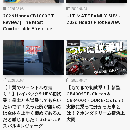
2026.08.08
2026.08.08
2026 Honda CB1000GT
ULTIMATE FAMILY SUV –
Review | The Most
2026 Honda Pilot Review
Comfortable Fireblade
2026.08.07
2026.08.07
【上質でジェントルな走
【もてぎで初試乗！】新型
り！】レイバックS:HEV初試
CB400SF E-Clutch＆
乗！是非とも試乗してもらい
CBR400R FOUR E-Clutch！
たいです！尖った所が無いの
実際に乗って分かった事と
は全体を上手く纏めてあるん
は！？ホンダドリーム横浜上
だと感じました！ #shorts #
大岡
スバル #レヴォーグ