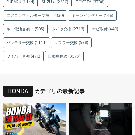
SUBARU
(1464)
SUZUKI
(2230)
TOYOTA
(3788)
エアコンフィルター交換
(830)
キャンピングカー
(146)
キー電池交換
(505)
タイヤ交換
(2713)
ナビ取付
(440)
バッテリー交換
(1111)
マフラー交換
(598)
ワイパー交換
(470)
自動車保険
(3579)
HONDA
カテゴリの最新記事