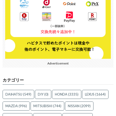
Advertisement
カテゴリー
DAIHATSU
(549)
DIY
(0)
HONDA
(3335)
LEXUS
(1664)
MAZDA
(996)
MITSUBISHI
(744)
NISSAN
(2099)