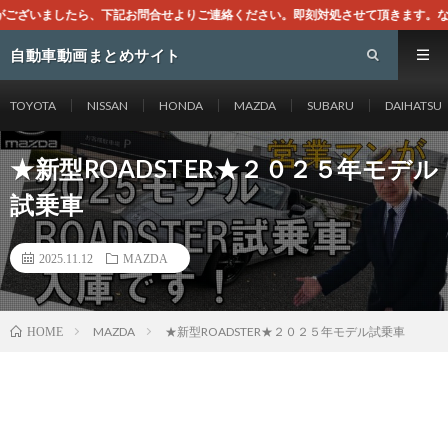
せよりご連絡ください。即刻対処させて頂きます。なお、同サイトはGoogleアド
自動車動画まとめサイト
TOYOTA
NISSAN
HONDA
MAZDA
SUBARU
DAIHATSU
★新型ROADSTER★２０２５年モデル
試乗車
2025.11.12
MAZDA
MAZDA
★新型ROADSTER★２０２５年モデル試乗車
HOME