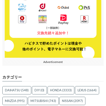
Advertisement
カテゴリー
DAIHATSU
(548)
DIY
(0)
HONDA
(3333)
LEXUS
(1664)
MAZDA
(995)
MITSUBISHI
(743)
NISSAN
(2097)