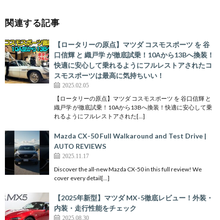
関連する記事
【ロータリーの原点】マツダ コスモスポーツ を 谷
口信輝 と 織戸学 が徹底試乗！10Aから13Bへ換装！
快適に安心して乗れるようにフルレストアされたコ
スモスポーツは最高に気持ちいい！
2025.02.05
【ロータリーの原点】マツダ コスモスポーツ を 谷口信輝 と
織戸学 が徹底試乗！10Aから13Bへ換装！快適に安心して乗
れるようにフルレストアされた[…]
Mazda CX-50 Full Walkaround and Test Drive |
AUTO REVIEWS
2025.11.17
Discover the all-new Mazda CX-50 in this full review! We
cover every detail[…]
【2025年新型】マツダ MX-5徹底レビュー！外装・
内装・走行性能をチェック
2025.08.30