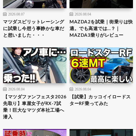
2026.08.07
2026.08.04
マツダスピリットレーシング
MAZDA2を試乗｜街乗りは快
に試乗し今想う事静かな車だ
適。でも高速では…？｜
と想いました・・・
MAZDA3乗りがレビュー
2026.08.04
2026.08.04
【マツダファンフェスタ2026
【試乗】カッコイイロードス
先取り】車屋女子がRX-7試
ターRF乗ってみた
乗！巨大なマツダ本社工場へ
潜入