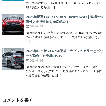
に、待望の3列シート6座仕様「LM 500h “version L”」が追
加！ 気になる2列目[…]
2025年新型 Lexus ES Ultra Luxury AWD｜究極の快
適性と走行性能を徹底解説！
2025.04.06
Description） 2025年モデルのLexus ES Ultra Luxury AWDが
ついに登場！ 洗練されたデザイン、先進の安全技術、そし
[…]
2025年レクサスLX750登場！ラグジュアリーとパワ
ーが融合した究極のSUV
2025.04.16
Description 2025年の最新モデル「レクサスLX750」がつい
に登場！進化したデザイン、最先端のテクノロジー、圧倒的
な走行性能を徹底レビュ[…]
コメントを書く