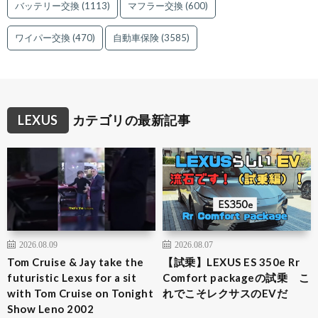
バッテリー交換
(1113)
マフラー交換
(600)
ワイパー交換
(470)
自動車保険
(3585)
LEXUS
カテゴリの最新記事
2026.08.09
2026.08.07
Tom Cruise & Jay take the
【試乗】LEXUS ES 350e Rr
futuristic Lexus for a sit
Comfort packageの試乗 こ
with Tom Cruise on Tonight
れでこそレクサスのEVだ
Show Leno 2002