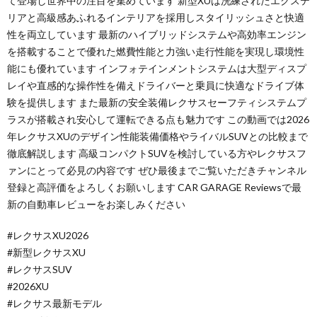
て登場し世界中の注目を集めています 新型XUは洗練されたエクステ
リアと高級感あふれるインテリアを採用しスタイリッシュさと快適
性を両立しています 最新のハイブリッドシステムや高効率エンジン
を搭載することで優れた燃費性能と力強い走行性能を実現し環境性
能にも優れています インフォテインメントシステムは大型ディスプ
レイや直感的な操作性を備えドライバーと乗員に快適なドライブ体
験を提供します また最新の安全装備レクサスセーフティシステムプ
ラスが搭載され安心して運転できる点も魅力です この動画では2026
年レクサスXUのデザイン性能装備価格やライバルSUVとの比較まで
徹底解説します 高級コンパクトSUVを検討している方やレクサスフ
ァンにとって必見の内容です ぜひ最後までご覧いただきチャンネル
登録と高評価をよろしくお願いします CAR GARAGE Reviewsで最
新の自動車レビューをお楽しみください
#レクサスXU2026
#新型レクサスXU
#レクサスSUV
#2026XU
#レクサス最新モデル