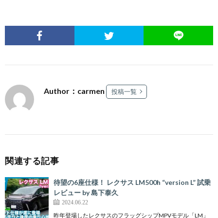
Author：carmen
投稿一覧
関連する記事
待望の6座仕様！ レクサス LM500h “version L” 試乗
レビュー by 島下泰久
2024.06.22
昨年登場したレクサスのフラッグシップMPVモデル「LM」