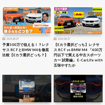
2026.08.07
2026.08.07
予算500万で狙える！？レク
【Eカラ選択どっち】レクサ
サス RC FとBMW M4を徹底
ス RC F vs BMW M4 「400万
比較【Eカラ選択どっち？】
円以下で買える中古スポーツ
カー 試乗編」 E-CarLife with
五味やすたか