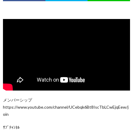
メンバーシップ
https://www.youtube.com/channel/UCebqk6Bt8IscTbLCwEjqEew/j
oin
ｻﾌﾞﾁｬﾝﾈﾙ