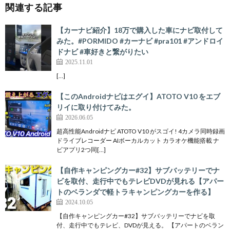
関連する記事
【カーナビ紹介】18万で購入した車にナビ取付して
みた。#PORMIDO #カーナビ #pra101 #アンドロイ
ドナビ #車好きと繋がりたい
2025.11.01
[…]
【このAndroidナビはエグイ】ATOTO V10 をエブ
リイに取り付けてみた。
2026.06.05
超高性能Androidナビ ATOTO V10 がスゴイ! 4カメラ同時録画
ドライブレコーダー AIボーカルカット カラオケ機能搭載 ナ
ビアプリ2つ同[…]
【自作キャンピングカー#32】サブバッテリーでナ
ビを取付、走行中でもテレビDVDが見れる【アパー
トのベランダで軽トラキャンピングカーを作る】
2024.10.05
【自作キャンピングカー#32】サブバッテリーでナビを取
付、走行中でもテレビ、DVDが見える。 【アパートのベラン