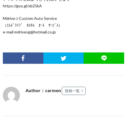
https://goo.gl/xb25kA
Mdrive☆Custom Auto Service
（ｴﾑﾄﾞﾗｲﾌﾞ ｶｽﾀﾑ ｵｰﾄ ｻｰﾋﾞｽ）
e-mail mdrivesg@hotmail.co.jp
Author：carmen
投稿一覧