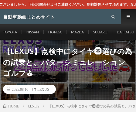
お問合せよりご連絡ください。即刻対処させて頂きます。なお、同サイトはGoogl
自動車動画まとめサイト
TOYOTA
NISSAN
HONDA
MAZDA
SUBARU
DAIHATSU
【LEXUS】点検中にタイヤ🛞選びの為
の試乗と、パターシミュレーション
ゴルフ⛳️
2025.08.10
LEXUS
LEXUS
【LEXUS】点検中にタイヤ🛞選びの為の試乗と、パ
HOME