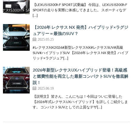
【LEXUS IS300h F SPORT 試乗編】 今回は、LEXUS IS300h F
SPORTの走りを実際に体感してきました。 スポーティなデ
[…]
【2026年 レクサス NX 発売】ハイブリッド×ラグジ
ュアリー＝最強のSUV？
2025.05.25
#レクサスNX2026#新型レクサスNX#レクサスSUV#高級
SUV#ハイブリッドSUV 【2026年 レクサス NX 発売】ハイブ
リッド×ラグジュア[…]
2026年新型レクサスUXハイブリッド登場！高級感
と燃費性能を両立した最新コンパクトSUVを徹底解
説！
2025.06.19
【説明文】 皆さん、こんにちは！今回はついに登場した
【2026年式レクサスUXハイブリッド】を詳しくご紹介しま
す。 コンパクトSUVとしての上質なデザ[…]