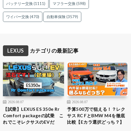
バッテリー交換
(1111)
マフラー交換
(598)
ワイパー交換
(470)
自動車保険
(3579)
LEXUS
カテゴリの最新記事
2026.08.07
2026.08.07
【試乗】LEXUS ES 350e Rr
予算500万で狙える！？レク
Comfort packageの試乗 こ
サス RC FとBMW M4を徹底
れでこそレクサスのEVだ
比較【Eカラ選択どっち？】