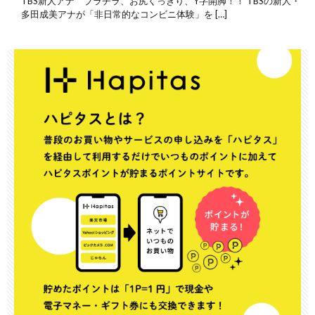
TBS新人アナ ブラチラ、お尻くっきり、Y字開脚！！ TBSの新人・
多田成美アナが「非日常的なコンビニ体験」を […]