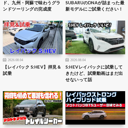
ド、九州・阿蘇で味わうグラ
SUBARUのDNAが詰まった最
ンドツーリングの完成度
新モデルにご試乗ください！
2026.08.04
2026.08.04
【レイバック S:HEV】拝見＆
S:HEVレイバックに試乗して
試乗
きたけど、試乗動画はまだ出
せないって話