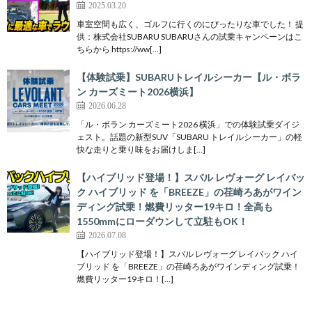
2025.03.20
車室空間も広く、ゴルフに行くのにぴったりな車でした！ 提
供：株式会社SUBARU SUBARUさんの試乗キャンペーンはこ
ちらから https://ww[…]
【体験試乗】SUBARUトレイルシーカー【ル・ボラ
ン カーズミート2026横浜】
2026.06.28
「ル・ボラン カーズミート2026 横浜」での体験試乗ダイジ
ェスト。話題の新型SUV「SUBARU トレイルシーカー」の軽
快な走りと乗り味をお届けしま[…]
【ハイブリッド登場！】スバル レヴォーグ レイバッ
ク ハイブリッド を「BREEZE」の荏崎ろあがワイン
ディング試乗！燃費リッター19キロ！全高も
1550mmにローダウンして立駐もOK！
2026.07.08
【ハイブリッド登場！】スバル レヴォーグ レイバック ハイ
ブリッド を「BREEZE」の荏崎ろあがワインディング試乗！
燃費リッター19キロ！[…]