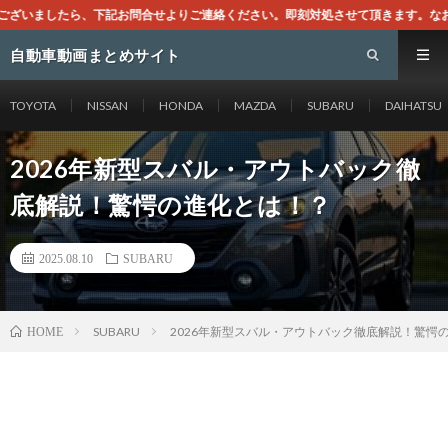
せよりご連絡ください。即刻対処させて頂きます。なお、同サイトはGoogleア
自動車動画まとめサイト
TOYOTA
NISSAN
HONDA
MAZDA
SUBARU
DAIHATSU
2026年新型スバル・アウトバック徹
底解説！驚愕の進化とは！？
2025.08.10
SUBARU
SUBARU
2026年新型スバル・アウトバック徹底解説！驚愕
HOME