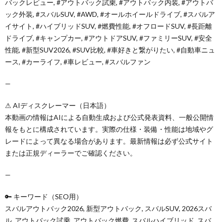
バックレビュー, #アウトバック試乗, #アウトバック内装, #アウトバ
ック外装, #スバルSUV, #AWD, #オールホイールドライブ, #スバルア
イサイト, #ハイブリッドSUV, #燃費性能, #オフロードSUV, #長距離
ドライブ, #キャンプカー, #アウトドアSUV, #ファミリーSUV, #安全
性能, #新型SUV2026, #SUV比較, #車好きと繋がりたい, #自動車ニュ
ース, #カーライフ, #車レビュー, #スバルファン
—
⚠ AIディスクレーマー（日本語）
本動画の情報はAIによる自動生成および公式発表資料、一般公開情
報をもとに構成されています。実際の仕様・装備・性能は地域やグ
レードによって異なる場合があります。最新情報は必ず公式サイト
または正規ディーラーでご確認ください。
—
🔑 キーワード（SEO用）
スバルアウトバック2026, 新型アウトバック, スバルSUV, 2026スバ
ル, アウトバック試乗, アウトバック燃費, スバルハイブリッド, スバ