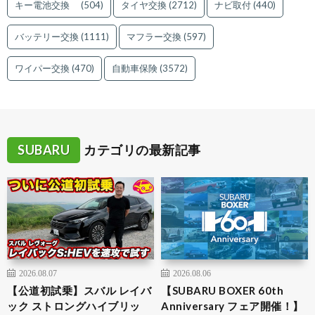
キー電池交換
(504)
タイヤ交換
(2712)
ナビ取付
(440)
バッテリー交換
(1111)
マフラー交換
(597)
ワイパー交換
(470)
自動車保険
(3572)
SUBARU
カテゴリの最新記事
2026.08.07
2026.08.06
【公道初試乗】スバル レイバ
【SUBARU BOXER 60th
ック ストロングハイブリッ
Anniversary フェア開催！】