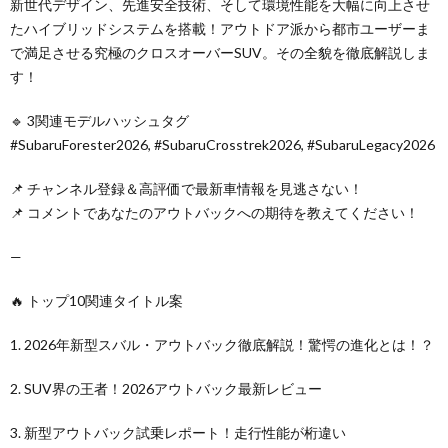
新世代デザイン、先進安全技術、そして環境性能を大幅に向上させ
たハイブリッドシステムを搭載！アウトドア派から都市ユーザーま
で満足させる究極のクロスオーバーSUV。その全貌を徹底解説しま
す！
🔹 3関連モデルハッシュタグ
#SubaruForester2026, #SubaruCrosstrek2026, #SubaruLegacy2026
📌 チャンネル登録＆高評価で最新車情報を見逃さない！
📌 コメントであなたのアウトバックへの期待を教えてください！
—
🔥 トップ10関連タイトル案
1. 2026年新型スバル・アウトバック徹底解説！驚愕の進化とは！？
2. SUV界の王者！2026アウトバック最新レビュー
3. 新型アウトバック試乗レポート！走行性能が桁違い