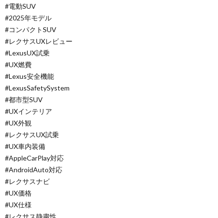
#電動SUV
#2025年モデル
#コンパクトSUV
#レクサスUXレビュー
#LexusUX試乗
#UX燃費
#Lexus安全機能
#LexusSafetySystem
#都市型SUV
#UXインテリア
#UX外観
#レクサスUX試乗
#UX車内装備
#AppleCarPlay対応
#AndroidAuto対応
#レクサスナビ
#UX価格
#UX仕様
#レクサス静粛性