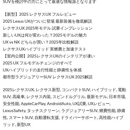
SUVを検討中の方にとって最適な情報源となります
【新型】2025 レクサスUX フルレビュー
2025 Lexus UXがついに登場 最新装備を徹底解説
レクサスUX 2025年モデル 試乗インプレッション
新しいUXは何が変わった？2025モデルの魅力
UX vs NX どちらが買い？2025年比較解説
レクサスUXハイブリッド 実燃費と加速テスト
【室内公開】2025レクサスUXのインテリアが凄い
2025 UX フルモデルチェンジのすべて
UXハイブリッドの走行性能と静粛性を体感
都市型ラグジュアリーSUV レクサスUX 2025解説
2025レクサスUX, レクサス新型, コンパクトSUV, ハイブリッド, 電動
SUV, 高級車, レクサス内装, スピンドルグリル, 最新モデル, 日本市場,
安全性能, AppleCarPlay, AndroidAuto, UX試乗, UXレビュー,
LexusSafety, タッチスクリーン, ラグジュアリーSUV, 燃費性能, 静粛
性, スマートSUV, 自動運転支援, ドライバーサポート, 高性能ハイブ
リッド, 新型UX