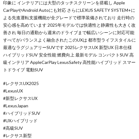
印象に インテリアには大型のタッチスクリーンを搭載し Apple
CarPlayやAndroid Autoにも対応 さらにLEXUS SAFETY SYSTEM+に
よる先進運転支援機能が全グレードで標準装備されており 走行時の
安心感を高めています 2025年モデルでは快適性と静粛性も大きく改
善され 毎日の通勤から週末のドライブまで幅広いシーンに対応可能
すべてがバランスよく融合されたこのUXは 都市型ライフスタイルに
最適なラグジュアリーSUVです 2025レクサスUX 新型UX 日本仕様
ハイブリッドSUV 安全性能 燃費向上 最新モデル コンパクトSUV 高
級インテリア AppleCarPlay LexusSafety 高性能ハイブリッド スマー
トドライブ 電動SUV
#レクサスUX2025
#LexusUX
#新型レクサスUX
#LexusJapan
#ハイブリッドSUV
#UXハイブリッド
#高級SUV
#レクサス新型