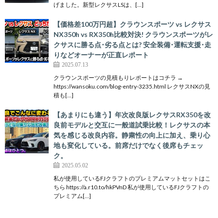
げました。新型レクサスLSは、[…]
【価格差100万円超】クラウンスポーツ vs レクサス
NX350h vs RX350h比較対決! クラウンスポーツがレ
クサスに勝る点･劣る点とは? 安全装備･運転支援･走
りなどオーナーが正直レポート
2025.07.13
クラウンスポーツの見積もりレポートはコチラ →
https://wansoku.com/blog-entry-3235.html レクサスNXの見
積も[…]
【あまりにも違う】年次改良版レクサスRX350を改
良前モデルと交互に一般道試乗比較！レクサスの本
気を感じる改良内容。静粛性の向上に加え、乗り心
地も変化している。前席だけでなく後席もチェッ
ク。
2025.05.02
私が使用しているFJクラフトのプレミアムマットセットはこ
ちら https://a.r10.to/hkPVnD 私が使用しているFJクラフトの
プレミアム[…]