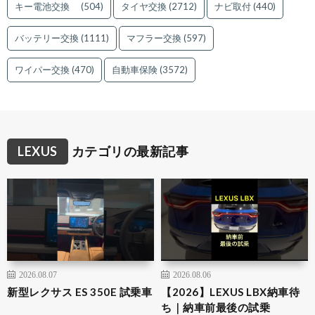
キー電池交換
(504)
タイヤ交換
(2712)
ナビ取付
(440)
バッテリー交換
(1111)
マフラー交換
(597)
ワイパー交換
(470)
自動車保険
(3572)
LEXUS
カテゴリの最新記事
2026.08.07
2026.08.06
新型レクサス ES 350E 試乗車
【2026】LEXUS LBX納車待
ち｜納車前最後の試乗