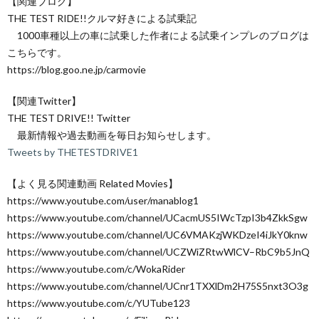
【関連ブログ】
THE TEST RIDE!!クルマ好きによる試乗記
1000車種以上の車に試乗した作者による試乗インプレのブログは
こちらです。
https://blog.goo.ne.jp/carmovie
【関連Twitter】
THE TEST DRIVE!! Twitter
最新情報や過去動画を毎日お知らせします。
Tweets by THETESTDRIVE1
【よく見る関連動画 Related Movies】
https://www.youtube.com/user/manablog1
https://www.youtube.com/channel/UCacmUS5IWcTzpI3b4ZkkSgw
https://www.youtube.com/channel/UC6VMAKzjWKDzeI4iJkY0knw
https://www.youtube.com/channel/UCZWiZRtwWlCV–RbC9b5JnQ
https://www.youtube.com/c/WokaRider
https://www.youtube.com/channel/UCnr1TXXlDm2H75S5nxt3O3g
https://www.youtube.com/c/YUTube123