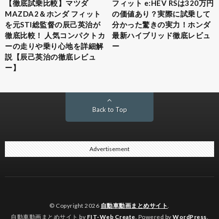
【徹底試乗比較】マツダ
フィット e:HEV RSは320万円
MAZDA2＆ホンダ フィット
の価値あり？実際に試乗して
を元STI総監督の辰己英治が
分かった驚きの実力！ホンダ
徹底比較！ 人気コンパクトカ
最新ハイブリッド徹底レビュ
ーの走りや乗り心地を詳細解
ー
説【辰己英治の徹底レビュ
ー】
Back to Top
Advertisement
© Copyright 2026
自動車動画まとめサイト
.
自動車動画まとめサイト by
FIT-Web Create
. Powered by
WordPress
.