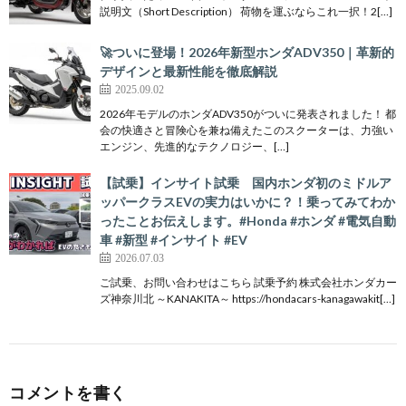
説明文（Short Description） 荷物を運ぶならこれ一択！2[…]
🚀ついに登場！2026年新型ホンダADV350｜革新的
デザインと最新性能を徹底解説
2025.09.02
2026年モデルのホンダADV350がついに発表されました！ 都
会の快適さと冒険心を兼ね備えたこのスクーターは、力強い
エンジン、先進的なテクノロジー、[…]
【試乗】インサイト試乗 国内ホンダ初のミドルア
ッパークラスEVの実力はいかに？！乗ってみてわか
ったことお伝えします。#Honda #ホンダ #電気自動
車 #新型 #インサイト #EV
2026.07.03
ご試乗、お問い合わせはこちら 試乗予約 株式会社ホンダカー
ズ神奈川北 ～KANAKITA～ https://hondacars-kanagawakit[…]
コメントを書く