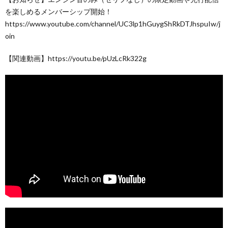
を楽しめるメンバーシップ開始！
https://www.youtube.com/channel/UC3lp1hGuygShRkDTJhspuIw/j
oin
【関連動画】https://youtu.be/pUzLcRk322g