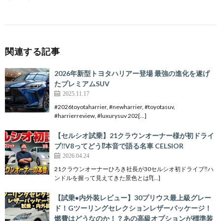
関連する記事
2026年新型トヨタハリアー登場 最強の進化を遂げ
たプレミアムSUV
2025.11.17
#2026toyotaharrier, #newharrier, #toyotasuv,
#harrierreview, #luxurysuv 202[…]
【セルシオ試乗】21クラウンオーナー様が初ドライ
ブ‼️V8ってどう⁉️本音で語る名車 CELSIOR
2026.04.24
21クラウンオーナーひろき社長が30セルシオ初ドライブ‼️ハ
ンドルを握って見えてきた景色とは⁉️[…]
【試乗•内外装レビュー】30プリウス最上級グレー
ド！Gツーリングセレクションレザーパッケージ！
燃費はどうなのか！？あの高級オプションが標準装