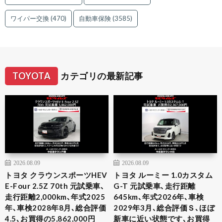
ワイパー交換
(470)
自動車保険
(3585)
TOYOTA
カテゴリの最新記事
2026.08.09
2026.08.09
トヨタ クラウンスポーツHEV
トヨタ ルーミー 1.0カスタム
E-Four 2.5Z 70th 元試乗車､
G-T 元試乗車､走行距離
走行距離2,000km､年式2025
645km､年式2026年､車検
年､車検2028年8月､総合評価
2029年3月､総合評価Ｓ､ほぼ
4.5､お買得の5,862,000円
新車に近い状態です､お買得