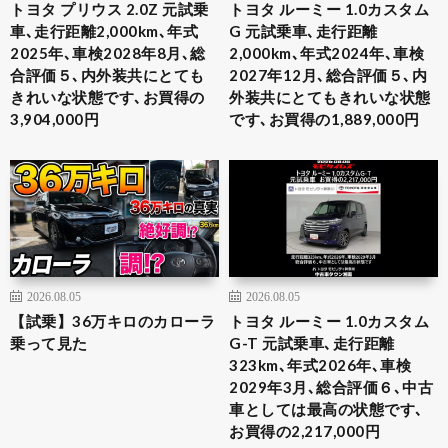
トヨタ プリウス 2.0Z 元試乗
トヨタ ルーミー 1.0カスタム
車､走行距離2,000km､年式
G 元試乗車､走行距離
2025年､車検2028年8月､総
2,000km､年式2024年､車検
合評価５､内外装共にとても
2027年12月､総合評価５､内
きれいな状態です､お買得の
外装共にとてもきれいな状態
3,904,000円
です､お買得の1,889,000円
2026.08.05
2026.08.05
【試乗】36万キロのカローラ
トヨタ ルーミー 1.0カスタム
乗って見た
G-T 元試乗車､走行距離
323km､年式2026年､車検
2029年3月､総合評価６､中古
車としては最高の状態です､
お買得の2,217,000円