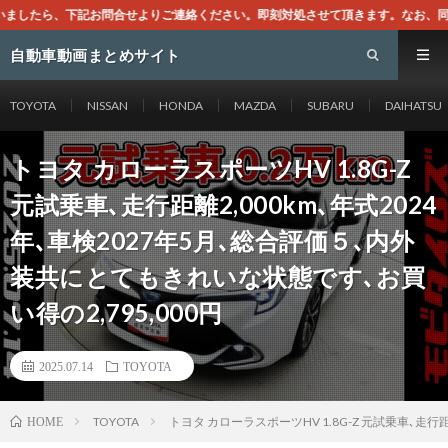
連絡ください。即刻対処させて頂きます。なお、同サイトはGoogleアドセンスに
自動車動画まとめサイト
TOYOTA
NISSAN
HONDA
MAZDA
SUBARU
DAIHATSU
トヨタ カローラスポーツHV 1.8G-Z
元試乗車､走行距離2,000km､年式2024
年､車検2027年5月､総合評価５､内外
装共にとてもきれいな状態です､お買
い得の2,795,000円
2025.07.14
TOYOTA
TOYOTA
トヨタ カローラスポーツHV 1.8G-Z 元試乗車､走行
HOME