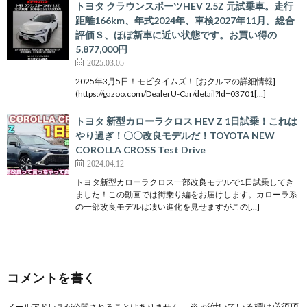
トヨタ クラウンスポーツHEV 2.5Z 元試乗車。走行
距離166km、年式2024年、車検2027年11月。総合
評価Ｓ、ほぼ新車に近い状態です。お買い得の
5,877,000円
2025.03.05
2025年3月5日！モビタイムズ！ [おクルマの詳細情報]
(https://gazoo.com/DealerU-Car/detail?Id=03701[…]
トヨタ 新型カローラクロス HEV Z 1日試乗！これは
やり過ぎ！〇〇改良モデルだ！TOYOTA NEW
COROLLA CROSS Test Drive
2024.04.12
トヨタ新型カローラクロス一部改良モデルで1日試乗してき
ました！この動画では街乗り編をお届けします。カローラ系
の一部改良モデルは凄い進化を見せますがこの[…]
コメントを書く
※
が付いている欄は必須項
メールアドレスが公開されることはありません。