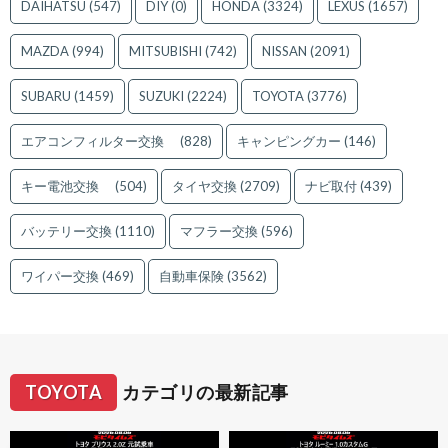
DAIHATSU
(547)
DIY
(0)
HONDA
(3324)
LEXUS
(1657)
MAZDA
(994)
MITSUBISHI
(742)
NISSAN
(2091)
SUBARU
(1459)
SUZUKI
(2224)
TOYOTA
(3776)
エアコンフィルター交換
(828)
キャンピングカー
(146)
キー電池交換
(504)
タイヤ交換
(2709)
ナビ取付
(439)
バッテリー交換
(1110)
マフラー交換
(596)
ワイパー交換
(469)
自動車保険
(3562)
TOYOTA
カテゴリの最新記事