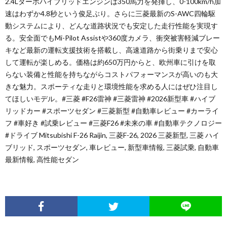
2.4Lターボハイブリッドエンジンは350馬力を発揮し、0-100km/h加
速はわずか4.8秒という俊足ぶり。さらに三菱最新のS-AWC四輪駆
動システムにより、どんな道路状況でも安定した走行性能を実現す
る。安全面でもMi-Pilot Assistや360度カメラ、衝突被害軽減ブレー
キなど最新の運転支援技術を搭載し、高速道路から街乗りまで安心
して運転が楽しめる。価格は約650万円からと、欧州車に引けを取
らない装備と性能を持ちながらコストパフォーマンスが高いのも大
きな魅力。スポーティな走りと環境性能を求める人にはぜひ注目し
てほしいモデル。#三菱 #F26雷神 #三菱雷神 #2026新型車 #ハイブ
リッドカー #スポーツセダン #三菱新型 #自動車レビュー #カーライ
フ #車好き #試乗レビュー #三菱F26 #未来の車 #自動車テクノロジー
#ドライブ Mitsubishi F-26 Raijin, 三菱F-26, 2026 三菱新型, 三菱 ハイ
ブリッド, スポーツセダン, 車レビュー, 新型車情報, 三菱試乗, 自動車
最新情報, 高性能セダン