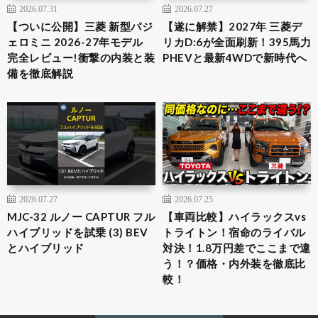
2026.07.31
2026.07.27
【ついに公開】三菱 新型パジ
【遂に解禁】2027年 三菱デ
ェロミニ 2026-27年モデル
リカD:6が全面刷新！395馬力
完全レビュー!衝撃の内装と装
PHEVと最新4WDで新時代へ
備を徹底解説
2026.07.27
2026.07.25
MJC-32 ルノー CAPTUR フル
【車両比較】ハイラックスvs
ハイブリッドを試乗 (3) BEV
トライトン！宿命のライバル
とハイブリッド
対決！1.8万円差でここまで違
う！？価格・内外装を徹底比
較！