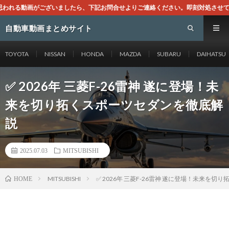
ら、下記お問合せよりご連絡ください。即刻対処させて頂きます。なお、同サイトは
自動車動画まとめサイト
TOYOTA
NISSAN
HONDA
MAZDA
SUBARU
DAIHATSU
✅ 2026年 三菱F-26雷神 遂に登場！未
来を切り拓くスポーツセダンを徹底解
説
2025.07.03
MITSUBISHI
MITSUBISHI
✅ 2026年 三菱F-26雷神 遂に登場！未来を
HOME