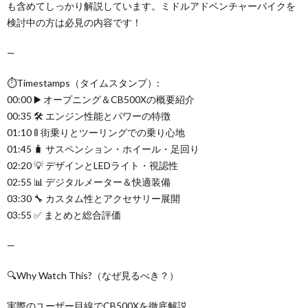
も含めてしっかり解説しています。ミドルアドベンチャーバイクを
検討中の方は必見の内容です！
—
⏱️Timestamps（タイムスタンプ）:
00:00 ▶️ オープニング＆CB500Xの概要紹介
00:35 🛠️ エンジン性能とパワーの特徴
01:10 🚦 街乗りとツーリングでの乗り心地
01:45 🧳 サスペンション・ホイール・足回り
02:20 💡 デザインとLEDライト・視認性
02:55 📊 デジタルメーター＆快適装備
03:30 🔧 カスタム性とアクセサリー展開
03:55 ✅ まとめと総合評価
—
🔍Why Watch This?（なぜ見るべき？）
実際のユーザー目線でCB500Xを徹底解説