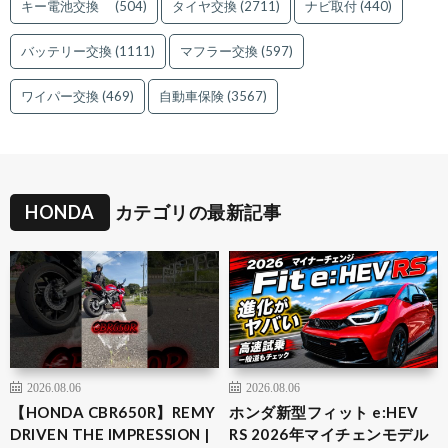
キー電池交換
(504)
タイヤ交換
(2711)
ナビ取付
(440)
バッテリー交換
(1111)
マフラー交換
(597)
ワイパー交換
(469)
自動車保険
(3567)
HONDA
カテゴリの最新記事
2026.08.06
2026.08.06
【HONDA CBR650R】REMY
ホンダ新型フィット e:HEV
DRIVEN THE IMPRESSION |
RS 2026年マイチェンモデル