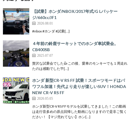
【試乗】ホンダ/NBOX/2017年式/G Lパッケー
ジ/660cc/JF1
2026.08.01
#nbox #ホンダ #試乗[…]
４年前の鈴鹿サーキットでのホンダ車試乗会。
CB400SB
2025.07.07
贅沢な試乗会でした👍 この後、愛車のモンキーでも１周走れ
たのは感動でした🎊[…]
ホンダ 新型CR-V RS FF 試乗！スポーツモードはパ
ワフル加速！先代より走りが楽しいSUV！HONDA
NEW CR-V RS FF
2026.05.05
ホンダ新型CR-V RS FFモデルを試乗してきました！この動画
は走行音多めの原点回帰した動画になりますので是非ご覧く
ださい！ 【マジ売れてない】ホン[…]