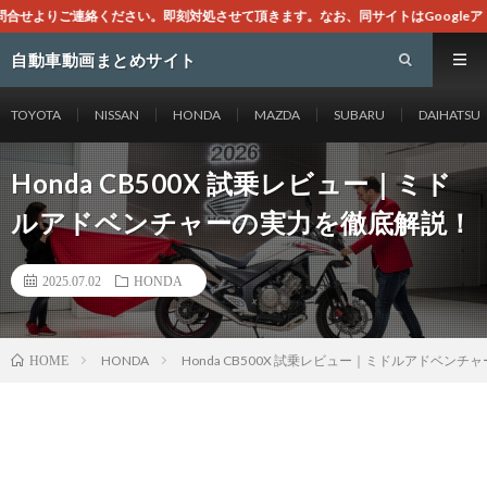
処させて頂きます。なお、同サイトはGoogleアドセンスによる広告を掲載して
自動車動画まとめサイト
TOYOTA
NISSAN
HONDA
MAZDA
SUBARU
DAIHATSU
Honda CB500X 試乗レビュー｜ミド
ルアドベンチャーの実力を徹底解説！
2025.07.02
HONDA
HONDA
Honda CB500X 試乗レビュー｜ミドルアドベン
HOME