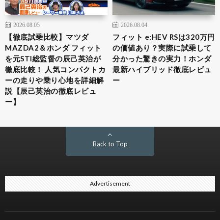
2026.08.05
2026.08.04
【徹底試乗比較】マツダ
フィット e:HEV RSは320万円
MAZDA2＆ホンダ フィット
の価値あり？実際に試乗して
を元STI総監督の辰己英治が
分かった驚きの実力！ホンダ
徹底比較！ 人気コンパクトカ
最新ハイブリッド徹底レビュ
ーの走りや乗り心地を詳細解
ー
説【辰己英治の徹底レビュ
ー】
Back to Top
Advertisement