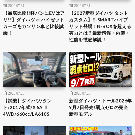
2026.07.31
2026.07.31
【徹底比較!!軽バンにEVはア
【2027新型ダイハツ タント
リ!?】ダイハツ e-ハイゼット
カスタム】E-SMARTハイブ
カーゴをガソリン車と比較試
リッド登場！N-BOXを超える
乗！
実力とは？最新情報・内装・
性能を徹底解説！
2026.07.25
2026.07.23
【試乗】ダイハツ/タン
新型ダイハツ・トール2026年
ト/2017年式/X SAⅢ
9月7日発売!弱点ゼロの完全
4WD/660cc/LA610S
新型モデル