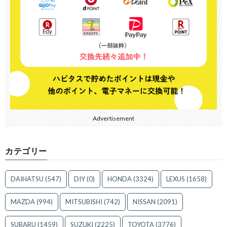
Advertisement
カテゴリー
DAIHATSU
(547)
DIY
(0)
HONDA
(3324)
LEXUS
(1658)
MAZDA
(994)
MITSUBISHI
(742)
NISSAN
(2091)
SUBARU
(1459)
SUZUKI
(2225)
TOYOTA
(3776)