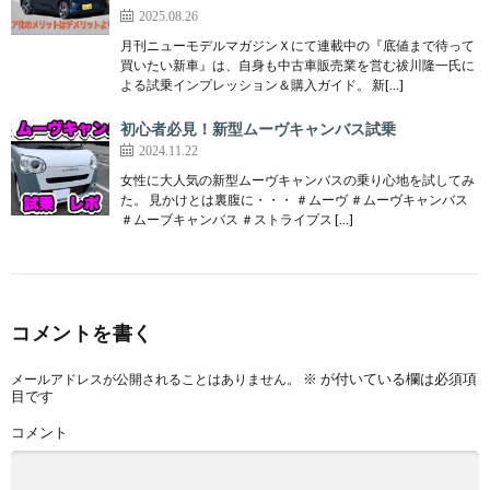
2025.08.26
月刊ニューモデルマガジンＸにて連載中の『底値まで待って
買いたい新車』は、自身も中古車販売業を営む祓川隆一氏に
よる試乗インプレッション＆購入ガイド。 新[…]
初心者必見！新型ムーヴキャンバス試乗
2024.11.22
女性に大人気の新型ムーヴキャンバスの乗り心地を試してみ
た。 見かけとは裏腹に・・・ ＃ムーヴ ＃ムーヴキャンバス
＃ムーブキャンバス ＃ストライプス […]
コメントを書く
※
が付いている欄は必須項
メールアドレスが公開されることはありません。
目です
コメント