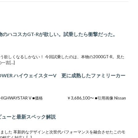
】本物のハコスカGT-Rが欲しい。試乗したら衝撃だった。
う欲しくなるしかない！ 今回試乗したのは、本物の2000GT-R。見た
一言[…]
-POWER ハイウェイスターV 更に成熟したファミリーカー
GHWAYSTAR V ■価格 ￥3,686,100〜 ■引用画像 Nissan
レビューと最新スペック解説
しました 革新的なデザインと次世代パフォーマンスを融合させたこのモ
幅広く対応し[…]