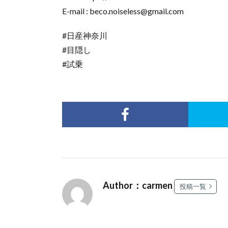
E-mail : beco.noiseless@gmail.com
#日産神奈川
#目隠し
#試乗
Author：carmen
投稿一覧