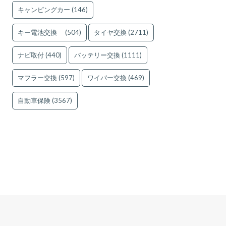
キャンピングカー
(146)
キー電池交換
(504)
タイヤ交換
(2711)
ナビ取付
(440)
バッテリー交換
(1111)
マフラー交換
(597)
ワイパー交換
(469)
自動車保険
(3567)