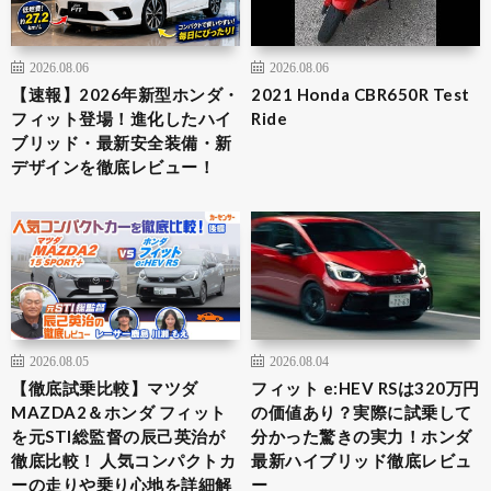
2026.08.06
2026.08.06
【速報】2026年新型ホンダ・
2021 Honda CBR650R Test
フィット登場！進化したハイ
Ride
ブリッド・最新安全装備・新
デザインを徹底レビュー！
2026.08.05
2026.08.04
【徹底試乗比較】マツダ
フィット e:HEV RSは320万円
MAZDA2＆ホンダ フィット
の価値あり？実際に試乗して
を元STI総監督の辰己英治が
分かった驚きの実力！ホンダ
徹底比較！ 人気コンパクトカ
最新ハイブリッド徹底レビュ
ーの走りや乗り心地を詳細解
ー