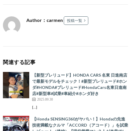
Author：carmen
投稿一覧
関連する記事
【新型プレリュード】HONDA CARS 名東 日進南店
で最新モデルをチェック！#新型プレリュード#ホン
ダ#HONDA#プレリュード#HondaCars名東日進南
店#新型車#試乗#車紹介#ホンダ好き
2025.09.30
[…]
【Honda SENSING360がヤバい！】Hondaの先進
技術満載なクルマ「ACCORD（アコード）」を試乗