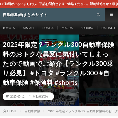
、下記お問合せよりご連絡ください。即刻対処させて頂きます。なお、同サイトはGo
自動車動画まとめサイト
TOYOTA
NISSAN
HONDA
MAZDA
SUBARU
DAIHATSU
2025年限定？ランクル300自動車保険
料のおトクな異変に気付いてしまっ
たので動画でご紹介【ランクル300乗
り必見】 #トヨタ #ランクル300 #自
動車保険 #保険料 #shorts
2025.05.12
自動車保険
自動車保険
2025年限定？ランクル300自動車保険料のおトクな
HOME