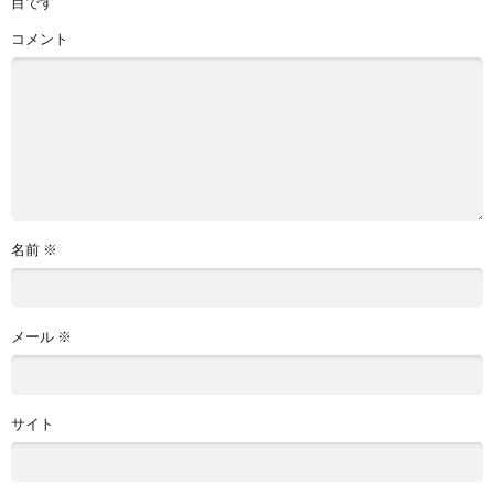
目です
コメント
名前
※
メール
※
サイト