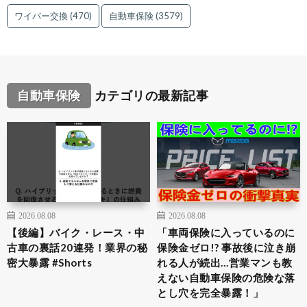
ワイパー交換
(470)
自動車保険
(3579)
自動車保険
カテゴリの最新記事
2026.08.08
2026.08.08
【後編】バイク・レース・中
「車両保険に入っているのに
古車の裏話20連発！業界の秘
保険金ゼロ!? 事故後に泣き崩
密大暴露 #Shorts
れる人が続出…営業マンも教
えない自動車保険の危険な落
とし穴を完全暴露！」