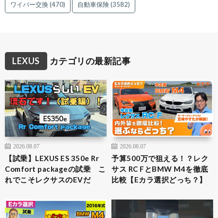
ワイパー交換
(470)
自動車保険
(3582)
LEXUS
カテゴリの最新記事
2026.08.07
2026.08.07
【試乗】LEXUS ES 350e Rr
予算500万で狙える！？レク
Comfort packageの試乗 こ
サス RC FとBMW M4を徹底
れでこそレクサスのEVだ
比較【Eカラ選択どっち？】