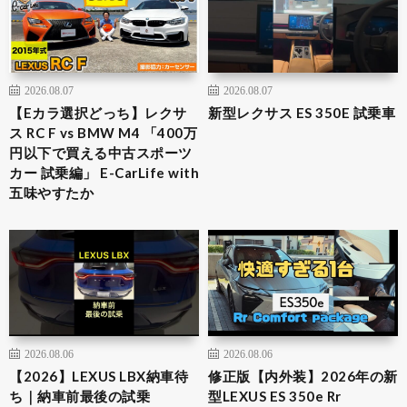
2026.08.07
2026.08.07
【Eカラ選択どっち】レクサ
新型レクサス ES 350E 試乗車
ス RC F vs BMW M4 「400万
円以下で買える中古スポーツ
カー 試乗編」 E-CarLife with
五味やすたか
2026.08.06
2026.08.06
【2026】LEXUS LBX納車待
修正版【内外装】2026年の新
ち｜納車前最後の試乗
型LEXUS ES 350e Rr