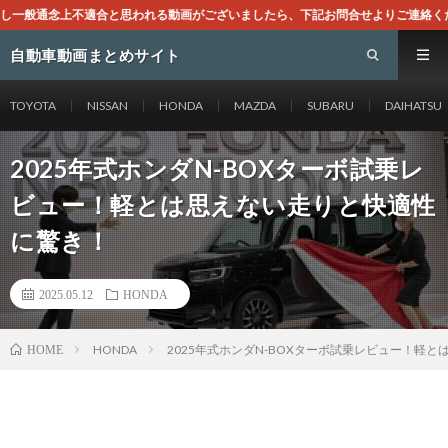
れる動画がございましたら、下記お問合せよりご連絡ください。即刻対処させて頂きま
自動車動画まとめサイト
TOYOTA
NISSAN
HONDA
MAZDA
SUBARU
DAIHATSU
2025年式ホンダN-BOXターボ試乗レ
ビュー！軽とは思えない走りと快適性
に驚き！
2025.05.12
HONDA
HONDA
2025年式ホンダN-BOXターボ試乗レビュー！軽
HOME