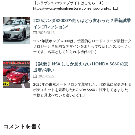
【シラザン50のウェブサイトはこちら！⬇︎】
https://www.zwebonlinestore.com/shopbrand/car[…]
2025ホンダS2000の走りはどう変わった？最新試乗
インプレッション!
2025.08.18
2025年版ホンダS2000は、伝説的なロードスターが最新テク
ノロジーと革新的なデザインをまとって復活したスポーツカ
ーです。名車として知られる初代S2[…]
【 試乗 】NSX にしか見えない HONDA S660 の完
成度が凄い
2026.05.22
2025年の東京オートサロンで取材した、NSX風に変身させる
ボディキットを装着したHONDA S660 に試乗してきました。
本物と見比べないと違いが分[…]
コメントを書く