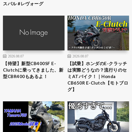
スバル #レヴォーグ
2026.08.07
2026.08.07
【待望】新型CB400SF E-
【試乗】ホンダのE-クラッチ
Clutchに乗ってきました、新
は実際どうなの？流行りのセ
型CBR400もあるよ！
ミATバイク！｜Honda
CB650R E-Clutch【モトブロ
グ】