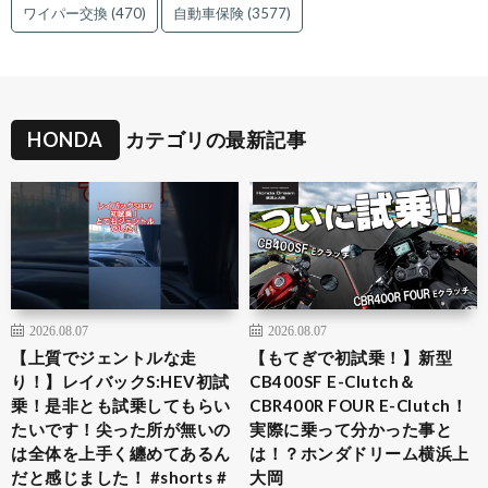
ワイパー交換
(470)
自動車保険
(3577)
HONDA
カテゴリの最新記事
2026.08.07
2026.08.07
【上質でジェントルな走
【もてぎで初試乗！】新型
り！】レイバックS:HEV初試
CB400SF E-Clutch＆
乗！是非とも試乗してもらい
CBR400R FOUR E-Clutch！
たいです！尖った所が無いの
実際に乗って分かった事と
は全体を上手く纏めてあるん
は！？ホンダドリーム横浜上
だと感じました！ #shorts #
大岡