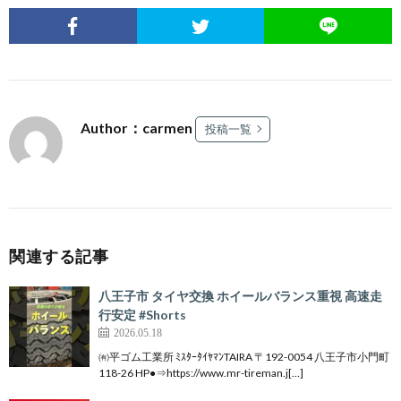
Author：carmen
投稿一覧
関連する記事
八王子市 タイヤ交換 ホイールバランス重視 高速走
行安定 #Shorts
2026.05.18
㈲平ゴム工業所 ﾐｽﾀｰﾀｲﾔﾏﾝTAIRA 〒192-0054 八王子市小門町
118-26 HP●⇒https://www.mr-tireman.j[…]