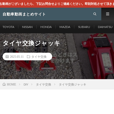
下記お問合せよりご連絡ください。即刻対処させて頂きます。なお、同サイトはGoo
自動車動画まとめサイト
TOYOTA
NISSAN
HONDA
MAZDA
SUBARU
DAIHATSU
タイヤ交換ジャッキ
2025.05.11
タイヤ交換
DIY
タイヤ交換
タイヤ交換ジャッキ
HOME