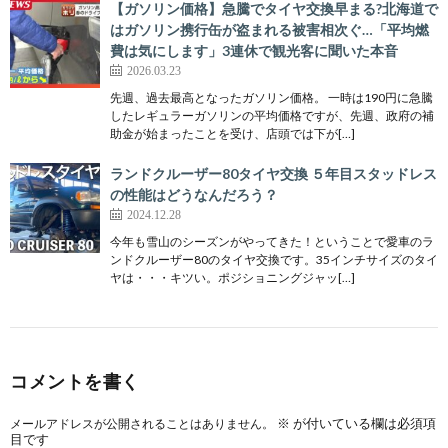
【ガソリン価格】急騰でタイヤ交換早まる?北海道で
はガソリン携行缶が盗まれる被害相次ぐ…「平均燃
費は気にします」3連休で観光客に聞いた本音
2026.03.23
先週、過去最高となったガソリン価格。 一時は190円に急騰
したレギュラーガソリンの平均価格ですが、先週、政府の補
助金が始まったことを受け、店頭では下が[…]
ランドクルーザー80タイヤ交換 ５年目スタッドレス
の性能はどうなんだろう？
2024.12.28
今年も雪山のシーズンがやってきた！ということで愛車のラ
ンドクルーザー80のタイヤ交換です。35インチサイズのタイ
ヤは・・・キツい。ポジショニングジャッ[…]
コメントを書く
※
が付いている欄は必須項
メールアドレスが公開されることはありません。
目です