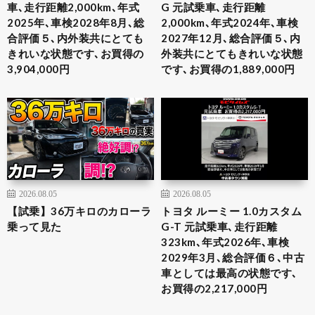
車､走行距離2,000km､年式
G 元試乗車､走行距離
2025年､車検2028年8月､総
2,000km､年式2024年､車検
合評価５､内外装共にとても
2027年12月､総合評価５､内
きれいな状態です､お買得の
外装共にとてもきれいな状態
3,904,000円
です､お買得の1,889,000円
2026.08.05
2026.08.05
【試乗】36万キロのカローラ
トヨタ ルーミー 1.0カスタム
乗って見た
G-T 元試乗車､走行距離
323km､年式2026年､車検
2029年3月､総合評価６､中古
車としては最高の状態です､
お買得の2,217,000円