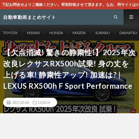
対処させて頂きます。なお、同サイトはGoogleアドセンスによる広告を掲載し
自動車動画まとめサイト
TOYOTA
NISSAN
HONDA
MAZDA
SUBARU
DAIHATSU
【欠点消滅! 驚きの静粛性!】2025年次
改良レクサスRX500h試乗! 身の丈を
上げる車! 静粛性アップ! 加速は? |
LEXUS RX500h F Sport Performance
2025.05.04
LEXUS