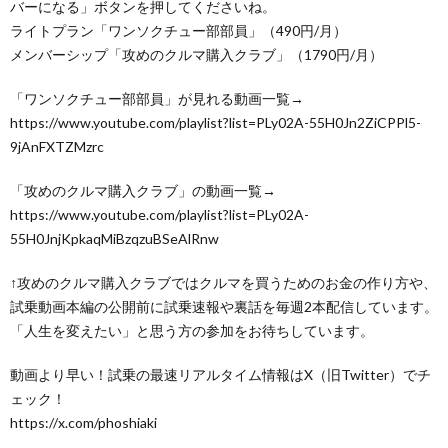
バーになる」ボタンを押してくださいね。
ライトプラン「ワンソクチュー部部員」（490円/月）
メンバーシップ「攻めのクルマ購入クラブ」（1790円/月）
「ワンソクチュー部部員」が見れる動画一覧→
https://www.youtube.com/playlist?list=PLy02A-55H0Jn2ZiCPPl5-
9jAnFXTZMzrc
「攻めのクルマ購入クラブ」の動画一覧→
https://www.youtube.com/playlist?list=PLy02A-
55H0JnjKpkaqMiBzqzuBSeAlRnw
↑攻めのクルマ購入クラブではクルマを買うためのお金の作り方や、
試乗動画本編の公開前に試乗速報や裏話を毎週2本配信しています。
「人生を変えたい」と思う方の参加をお待ちしています。
動画より早い！試乗の最速リアルタイム情報はX（旧Twitter）でチ
ェック！
https://x.com/phoshiaki