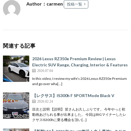
Author：carmen
投稿一覧
関連する記事
2026 Lexus RZ350e Premium Review | Lexus
Electric SUV Range, Charging, Interior & Features
2026.07.04
In this video, I review my wife’s 2026 Lexus RZ350e Premium
and go over wha[…]
【レクサス】IS300h F SPORTMode Black V
2026.02.24
目次と説明 【説明】 皆さんお久しぶりです。 今年やっと初
動画あげられる事が出来ました。 今回はBIGマイナーしたレ
クサスIS300hに乗る機会を頂い[…]