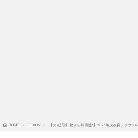
LEXUS
【欠点消滅! 驚きの静粛性!】2025年次改良レクサスRX500h試
HOME