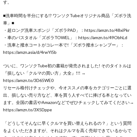
す。
■洗車時間を半分にする!? ワンソクTubeオリジナル商品「ズボラ洗
車」■
・超ロング洗車スポンジ「ズボラPAD」：https://amzn.to/48xiPkr
・車のバスタオル「ズボラTOWEL」：https://amzn.to/49ObhLd
・洗車と撥水コートがコレ一本で!「ズボラ撥水シャンプー」：
https://amzn.asia/d/4rwYl5b
ついに、ワンソクTube初の書籍が発売されました! そのタイトルは
『損しない「クルマの買い方」大全』!!! →
https://amzn.to/3D65WE0
リセール格付けチェックや、今オススメの車をカテゴリーごとに選
出、損しない売り方など、車を買う人すべてに捧げる本となってい
ます。全国の書店やAmazonなどでぜひチェックしてみてください→
https://amzn.to/3X5Dppe
「どうしてそんなに早くクルマを買い替えられるの？」という質問
をよくいただきますが、それはクルマを高く売却できているからで