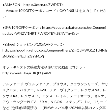
●AMAZON https://amzn.to/3WFrDTd
Amazon10%OFFクーポンコード：CAYRNSHU を入力してくださ
い
●楽天10%OFFクーポン：https://coupon.rakuten.co.jp/getCoupon?
getkey=WjNZVi1HRTlPLVROTEYtSENVTg–&rt=
●Yahoo! ショッピング10%OFFクーポン：
https://shopping.yahoo.co.jp/coupon/others/ZmQ5MWQ1ZTU4NjE
zNDhiZmIyNzdhZGYyMzVj
オットキャストの接続方法や使い方の動画はコチラ→
https://youtu.be/e-JfQkQnAME
アルファード･ヴェルファイア、プリウス、クラウンシリーズ、ヤリ
スクロス、ハリアー、RAV4、ノア・ヴォクシー、レクサスNX、レ
クサスRX、レクサスLX、エクストレイル、ノートオーラ、セレナ、
アウトランダーPHEV、ZR-V、N-BOX、ステップワゴン、フリード
などでは動作確認済み！（BMW･スバル車･2024年以降のマツダ車