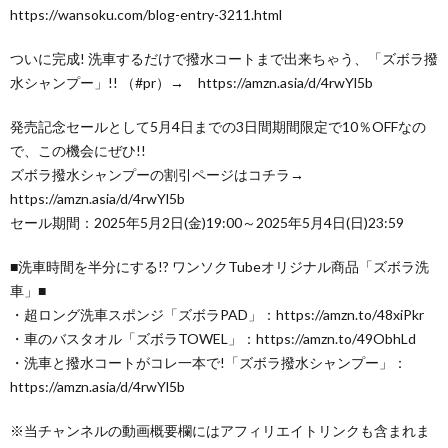
https://wansoku.com/blog-entry-3211.html
ついに完成! 洗車するだけで撥水コートまで出来ちゃう、「ズボラ撥
水シャンプー」!! （#pr）→ https://amzn.asia/d/4rwYl5b
発売記念セールとして5月4日までの3日間期間限定で10％OFFなの
で、この機会にぜひ!!
ズボラ撥水シャンプーの割引ページはコチラ→
https://amzn.asia/d/4rwYl5b
セール期間：2025年5月2日(金)19:00～2025年5月4日(日)23:59
■洗車時間を半分にする!? ワンソクTubeオリジナル商品「ズボラ洗
車」■
・超ロング洗車スポンジ「ズボラPAD」：https://amzn.to/48xiPkr
・車のバスタオル「ズボラTOWEL」：https://amzn.to/49ObhLd
・洗車と撥水コートがコレ一本で!「ズボラ撥水シャンプー」：
https://amzn.asia/d/4rwYl5b
※当チャンネルの動画概要欄にはアフィリエイトリンクも含まれま