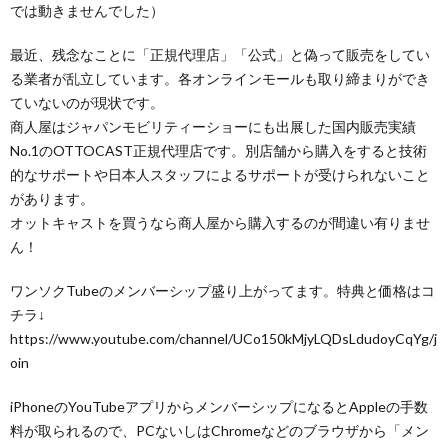
では動きませんでした）
最近、残念なことに「正規代理店」「公式」と偽って販売をしてい
る業者が乱立しています。各オンラインモールも取り締まりができ
ていないのが現状です。
商人屋はジャパンモビリティーショーにも出展した国内販売実績
No.1のOTTOCAST正規代理店です。別店舗から購入をすると技術
的なサポートや日本人スタッフによるサポートが受けられないこと
があります。
オットキャストを買うなら商人屋から購入するのが間違い有りませ
ん！
ワンソクTubeのメンバーシップ盛り上がってます。特典と価格はコ
チラ↓
https://www.youtube.com/channel/UCo150kMjyLQDsLdudoyCqYg/j
oin
iPhoneのYouTubeアプリからメンバーシップになるとAppleの手数
料が取られるので、PCないしはChromeなどのブラウザから「メン