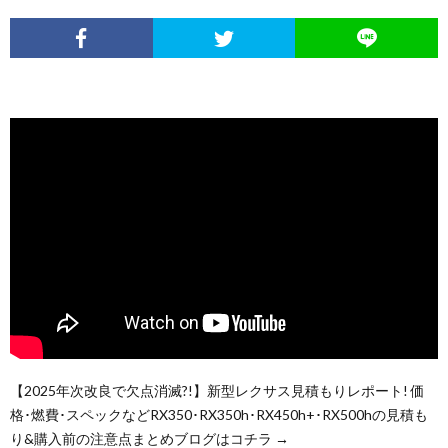
【2025年次改良で欠点消滅?!】新型レクサス見積もりレポート! 価
格･燃費･スペックなどRX350･RX350h･RX450h+･RX500hの見積も
り&購入前の注意点まとめブログはコチラ →