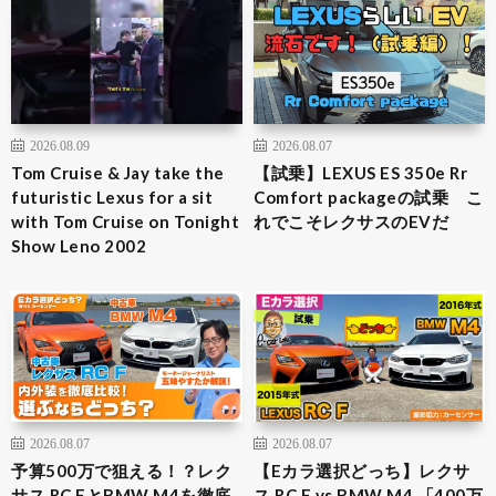
2026.08.09
2026.08.07
Tom Cruise & Jay take the
【試乗】LEXUS ES 350e Rr
futuristic Lexus for a sit
Comfort packageの試乗 こ
with Tom Cruise on Tonight
れでこそレクサスのEVだ
Show Leno 2002
2026.08.07
2026.08.07
予算500万で狙える！？レク
【Eカラ選択どっち】レクサ
サス RC FとBMW M4を徹底
ス RC F vs BMW M4 「400万