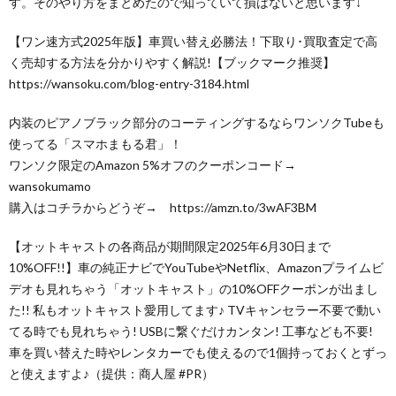
す。そのやり方をまとめたので知っていて損はないと思います↓
【ワン速方式2025年版】車買い替え必勝法！下取り･買取査定で高
く売却する方法を分かりやすく解説!【ブックマーク推奨】
https://wansoku.com/blog-entry-3184.html
内装のピアノブラック部分のコーティングするならワンソクTubeも
使ってる「スマホまもる君」！
ワンソク限定のAmazon 5%オフのクーポンコード→
wansokumamo
購入はコチラからどうぞ→ https://amzn.to/3wAF3BM
【オットキャストの各商品が期間限定2025年6月30日まで
10%OFF!!】車の純正ナビでYouTubeやNetflix、Amazonプライムビ
デオも見れちゃう「オットキャスト」の10%OFFクーポンが出まし
た!! 私もオットキャスト愛用してます♪ TVキャンセラー不要で動い
てる時でも見れちゃう! USBに繋ぐだけカンタン! 工事なども不要!
車を買い替えた時やレンタカーでも使えるので1個持っておくとずっ
と使えますよ♪（提供：商人屋 #PR）