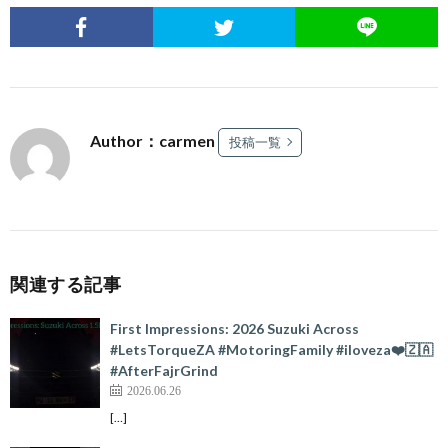
Author：carmen
投稿一覧
関連する記事
First Impressions: 2026 Suzuki Across
#LetsTorqueZA #MotoringFamily #iloveza❤️🇿🇦
#AfterFajrGrind
2026.06.26
[…]