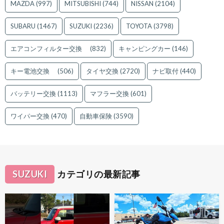
MAZDA
(997)
MITSUBISHI
(744)
NISSAN
(2104)
SUBARU
(1467)
SUZUKI
(2236)
TOYOTA
(3798)
エアコンフィルター交換
(832)
キャンピングカー
(146)
キー電池交換
(506)
タイヤ交換
(2720)
ナビ取付
(440)
バッテリー交換
(1113)
マフラー交換
(601)
ワイパー交換
(470)
自動車保険
(3590)
SUZUKI
カテゴリの最新記事