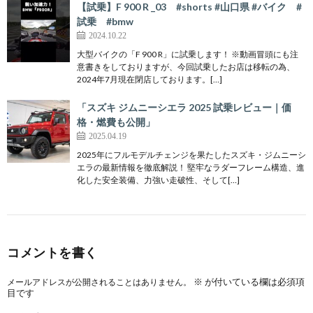
【試乗】F 900 R _03 #shorts #山口県 #バイク #
試乗 #bmw
2024.10.22
大型バイクの「F 900 R」に試乗します！ ※動画冒頭にも注
意書きをしておりますが、今回試乗したお店は移転の為、
2024年7月現在閉店しております。[…]
「スズキ ジムニーシエラ 2025 試乗レビュー｜価
格・燃費も公開」
2025.04.19
2025年にフルモデルチェンジを果たしたスズキ・ジムニーシ
エラの最新情報を徹底解説！ 堅牢なラダーフレーム構造、進
化した安全装備、力強い走破性、そして[…]
コメントを書く
※
が付いている欄は必須項
メールアドレスが公開されることはありません。
目です