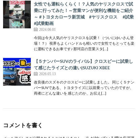
女性でも運転らくらく！？人気のヤリスクロスで試
乗に行ってみた！～営業マンが便利な機能をご紹介
～ #トヨタカローラ新茨城 #ヤリスクロス #試乗
#試乗動画
2024.06.01
今回は今大人気のヤリスクロスを試乗！（ついにゆいさん登
場！？） 視界もよくハンドルも軽いので女性でもとっても楽
に運転できるお車です♪ 那珂店の営業スタ[…]
【５ナンバーSUVのライバル】クロスビーに試乗し
て感じたライズとの違い|SUZUKI XBEE
2026.05.13
改良後のスズキのクロスビーに試乗しました。 同じく５ナン
バーSUVである、トヨタライズに以前乗っていたのですが、
両者にどんな違いを 感じたのか、お伝え[…]
コメントを書く
※
が付いている欄は必須項