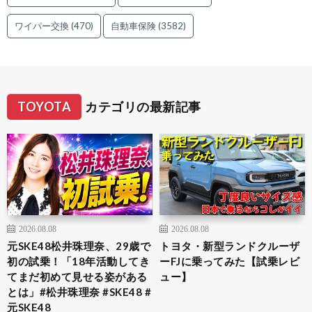
ワイパー交換
(470)
自動車保険
(3582)
TOYOTA
カテゴリの最新記事
2026.08.08
2026.08.08
元SKE48松井珠理奈、29歳で
トヨタ・新型ランドクルーザ
初の試乗！「18年活動してき
ーFJに乗ってみた【試乗レビ
てまだ初めて見せる姿がある
ュー】
とは」#松井珠理奈 #SKE48 #
元SKE48