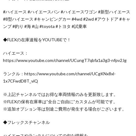
#ハイエース #ハイエースバン #ハイエースワゴン #新型ハイエース
#8型ハイエース #キャンピングカー #4wd #2wd #アウトドア #キャ
ンプ #釣り #海 #山 #toyota #トヨタ #試乗車
◆FLEXの在庫速報をYOUTUBEで！
ハイエース：
https://www.youtube.com/channel/UCungT7qbfa1a3g3-nfpv2Jg
ランクル：https://www.youtube.com/channel/UCgKNx8xl-
1x7CFwdD8T_viQ
※上記チャンネルではお得な車両情報のみを更新致します。
※FLEXの保有在庫車は”全台ご自由に”カスタムが可能です。
※追加オプション等は別途ご費用が発生する場合がございます。
◆フレックスチャンネル
ハイエースやランクルについての旬な情報を