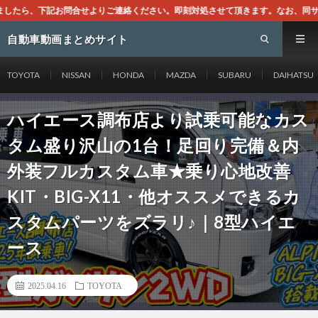
ください。即刻対処させて頂きます。なお、同サイトはGoogleアドセンスによ
自動車動画まとめサイト
TOYOTA
NISSAN
HONDA
MAZDA
SUBARU
DAIHATSU
ハイエース調布店より試乗可能なカス
タム盛り沢山の1台！足回り完備＆内
外装フルカスタム車★乗り心地改善
KIT・BIG-X11・他オススメできるカ
スタムパーツをズラリ♪｜8型ハイエ
ース
2025.04.16
TOYOTA