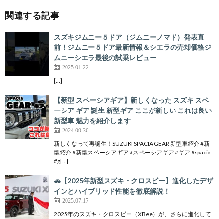
関連する記事
スズキジムニー５ドア（ジムニーノマド）発表直
前！ジムニー５ドア最新情報＆シエラの売却価格ジ
ムニーシエラ最後の試乗レビュー
2025.01.22
[…]
【新型 スペーシアギア】新しくなった スズキ スペ
ーシア ギア 誕生 新型ギア ここが新しい これは良い
新型車 魅力を紹介します
2024.09.30
新しくなって再誕生！SUZUKI SPACIA GEAR 新型車紹介 #新
型紹介 #新型スペーシアギア #スペーシアギア #ギア #spacia
#g[…]
🚗【2025年新型スズキ・クロスビー】進化したデザ
インとハイブリッド性能を徹底解説！
2025.07.17
2025年のスズキ・クロスビー（XBee）が、さらに進化して