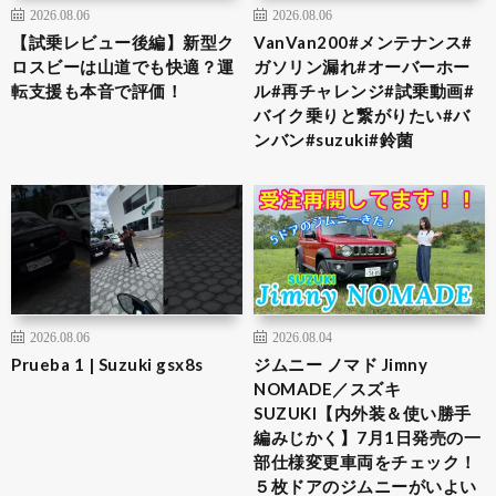
2026.08.06
2026.08.06
【試乗レビュー後編】新型ク
VanVan200#メンテナンス#
ロスビーは山道でも快適？運
ガソリン漏れ#オーバーホー
転支援も本音で評価！
ル#再チャレンジ#試乗動画#
バイク乗りと繋がりたい#バ
ンバン#suzuki#鈴菌
2026.08.06
2026.08.04
Prueba 1 | Suzuki gsx8s
ジムニー ノマド Jimny
NOMADE／スズキ
SUZUKI【内外装＆使い勝手
編みじかく】7月1日発売の一
部仕様変更車両をチェック！
５枚ドアのジムニーがいよい