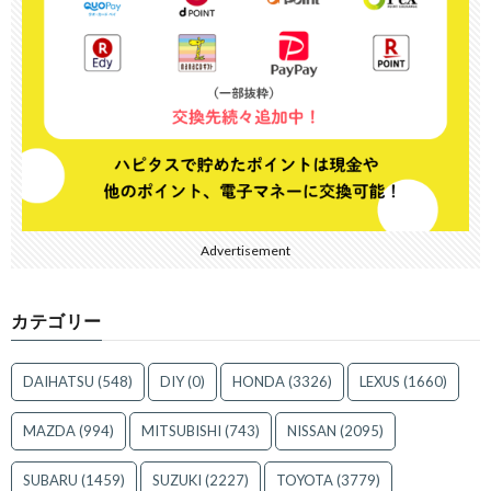
Advertisement
カテゴリー
DAIHATSU
(548)
DIY
(0)
HONDA
(3326)
LEXUS
(1660)
MAZDA
(994)
MITSUBISHI
(743)
NISSAN
(2095)
SUBARU
(1459)
SUZUKI
(2227)
TOYOTA
(3779)