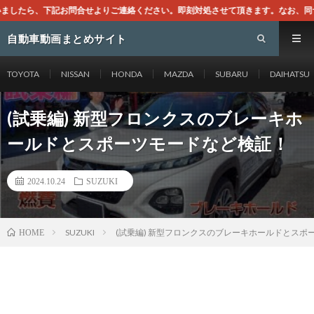
ご連絡ください。即刻対処させて頂きます。なお、同サイトはGoogleアドセンス
自動車動画まとめサイト
TOYOTA
NISSAN
HONDA
MAZDA
SUBARU
DAIHATSU
(試乗編) 新型フロンクスのブレーキホ
ールドとスポーツモードなど検証！
2024.10.24
SUZUKI
SUZUKI
(試乗編) 新型フロンクスのブレーキホールドとスポ
HOME