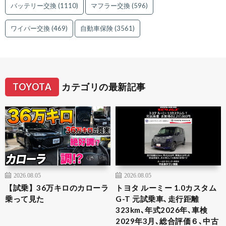
バッテリー交換
(1110)
マフラー交換
(596)
ワイパー交換
(469)
自動車保険
(3561)
TOYOTA
カテゴリの最新記事
2026.08.05
2026.08.05
【試乗】36万キロのカローラ
トヨタ ルーミー 1.0カスタム
乗って見た
G-T 元試乗車､走行距離
323km､年式2026年､車検
2029年3月､総合評価６､中古