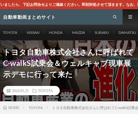
絡ください。即刻対処させて頂きます。なお、同サイトはGoogleアドセンスに
自動車動画まとめサイト
TOYOTA
NISSAN
HONDA
MAZDA
SUBARU
DAIHATSU
トヨタ自動車株式会社さんに呼ばれて
C-walkS試乗会＆ウェルキャブ現車展
示デモに行って来た
2024.05.21
TOYOTA
TOYOTA
トヨタ自動車株式会社さんに呼ばれてC-walkS試
HOME