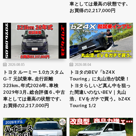
車としては最高の状態です､
お買得の2,217,000円
2026.08.05
2026.08.04
トヨタ ルーミー 1.0カスタム
トヨタのBEV「bZ4X
G-T 元試乗車､走行距離
Touring」に丸山浩が試乗！
323km､年式2026年､車検
トヨタらしいど真ん中を狙っ
2029年3月､総合評価６､中古
た間違いのないBEV｜丸山
車としては最高の状態です､
浩、EVをガチで買う。bZ4X
お買得の2,217,000円
Touring 1/2