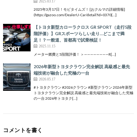
2025.03.17
2025年3月17日！モビタイムズ！ [おクルマの詳細情報]
(https://gazoo.com/DealerU-Car/detail?Id=0370[…]
【トヨタ新型カローラクロス GR SPORT（走行5段
階評価）】GRスポーツらしい走り…どこまで満
足！？一般道、首都高で試乗検証！
2025.11.15
メーター燃費と5段階評価！ ＞————————R[…]
2026年新型トヨタクラウン完全解説 高級感と最先
端技術が融合した究極の一台
2026.05.17
#トヨタクラウン #2026クラウン #新型クラウン 2026年新型
トヨタクラウン完全解説 高級感と最先端技術が融合した究極
の一台 2026年トヨタク[…]
コメントを書く