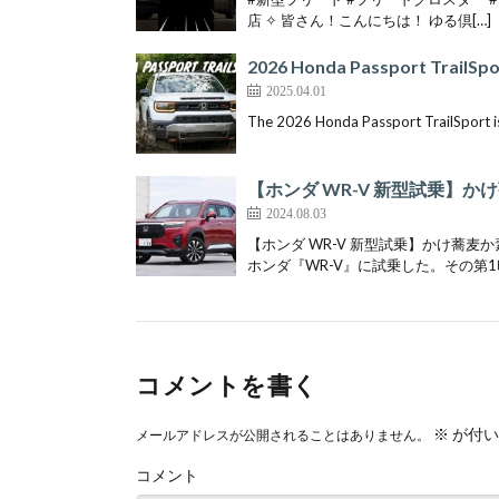
店 ✧ 皆さん！こんにちは！ ゆる倶[…]
2026 Honda Passport TrailSpor
2025.04.01
The 2026 Honda Passport TrailSport is
【ホンダ WR-V 新型試乗】
2024.08.03
【ホンダ WR-V 新型試乗】かけ蕎
ホンダ『WR-V』に試乗した。その第1印
コメントを書く
※
が付い
メールアドレスが公開されることはありません。
コメント