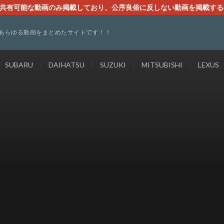
す。共有可能な動画のみ掲載しており、公序良俗に反しない動画を掲載す
ください。即刻対処させて頂きます。なお、同サイトはGoogleアド
あらゆる動画をまとめたサイトです！！
SUBARU
DAIHATSU
SUZUKI
MITSUBISHI
LEXUS