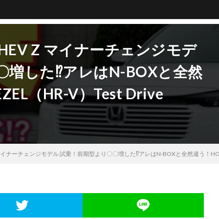
:HEV Z マイナーチェンジモデ
増した⁉︎アレはN-BOXと全然
EL（HR-V）Test Drive
 マイナーチェンジモデル 試乗！前期型より〇〇増した⁉︎アレはN-BOXと全然違う！HONDA NE