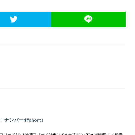
ンバー4#shorts
フリードAIR #新型フリード試乗レビュー #ホンダCars愛知県央大樹寺