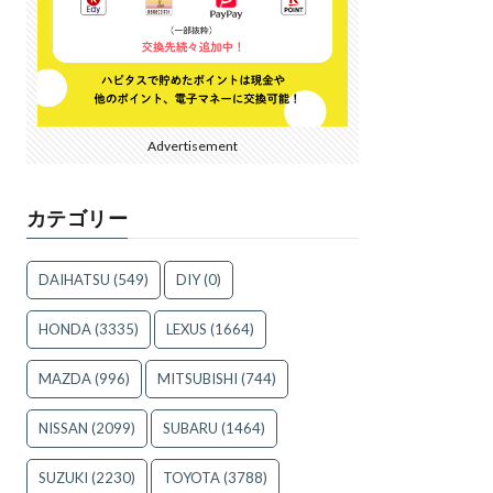
Advertisement
カテゴリー
DAIHATSU
(549)
DIY
(0)
HONDA
(3335)
LEXUS
(1664)
MAZDA
(996)
MITSUBISHI
(744)
NISSAN
(2099)
SUBARU
(1464)
SUZUKI
(2230)
TOYOTA
(3788)