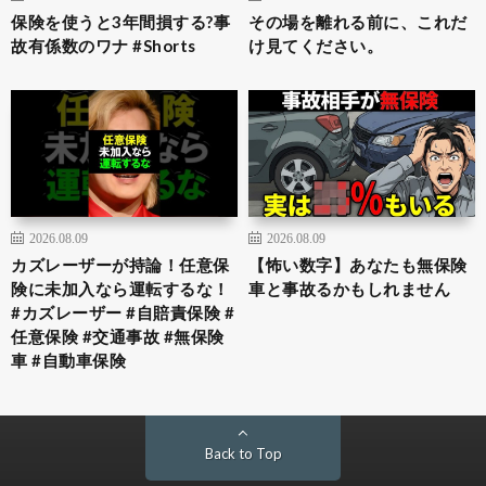
保険を使うと3年間損する?事
その場を離れる前に、これだ
故有係数のワナ #Shorts
け見てください。
2026.08.09
2026.08.09
カズレーザーが持論！任意保
【怖い数字】あなたも無保険
険に未加入なら運転するな！
車と事故るかもしれません
#カズレーザー #自賠責保険 #
任意保険 #交通事故 #無保険
車 #自動車保険
Back to Top