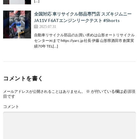
[…]
全国対応 車リサイクル部品専門店 スズキジムニー
JA11V F6ATエンジンリークテスト #Shorts
2025.07.31
自動車リサイクル部品のお買い求めは山形オートリサイクル
センター㈱まで https://yarc.jp 社長 伊藤 山形県酒田市 創業実
績70年 TEL[…]
コメントを書く
※
が付いている欄は必須項
メールアドレスが公開されることはありません。
目です
コメント