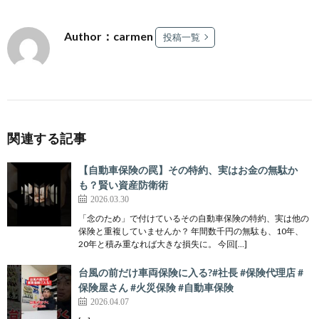
Author：carmen
投稿一覧
関連する記事
【自動車保険の罠】その特約、実はお金の無駄か
も？賢い資産防衛術
2026.03.30
「念のため」で付けているその自動車保険の特約、実は他の
保険と重複していませんか？ 年間数千円の無駄も、10年、
20年と積み重なれば大きな損失に。 今回[…]
台風の前だけ車両保険に入る?#社長 #保険代理店 #
保険屋さん #火災保険 #自動車保険
2026.04.07