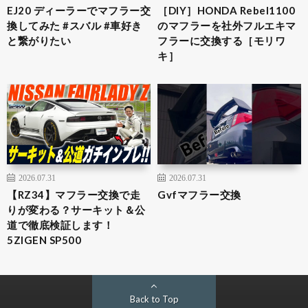
EJ20 ディーラーでマフラー交
［DIY］HONDA Rebel1100
換してみた #スバル #車好き
のマフラーを社外フルエキマ
と繋がりたい
フラーに交換する［モリワ
キ］
2026.07.31
2026.07.31
【RZ34】マフラー交換で走
Gvfマフラー交換
りが変わる？サーキット＆公
道で徹底検証します！
5ZIGEN SP500
Back to Top