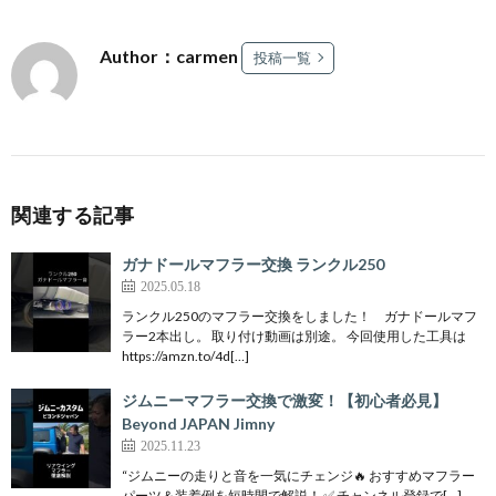
Author：carmen
投稿一覧
関連する記事
ガナドールマフラー交換 ランクル250
2025.05.18
ランクル250のマフラー交換をしました！ ガナドールマフ
ラー2本出し。 取り付け動画は別途。 今回使用した工具は
https://amzn.to/4d[…]
ジムニーマフラー交換で激変！【初心者必見】
Beyond JAPAN Jimny
2025.11.23
“ジムニーの走りと音を一気にチェンジ🔥 おすすめマフラー
パーツ＆装着例を短時間で解説！ ✅ チャンネル登録で[…]