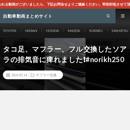
ら、下記お問合せよりご連絡ください。即刻対処させて頂きます。なお、同サイトは
自動車動画まとめサイト
TOYOTA
NISSAN
HONDA
MAZDA
SUBARU
DAIHATSU
タコ足、マフラー、フル交換したソア
ラの排気音に痺れました❗️#norikh250
2024.05.14
マフラー交換