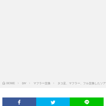
DIY
マフラー交換
タコ足、マフラー、フル交換したソアラの排
HOME