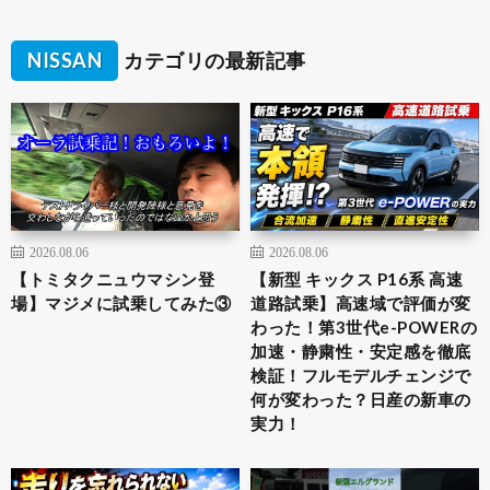
NISSAN
カテゴリの最新記事
2026.08.06
2026.08.06
【トミタクニュウマシン登
【新型 キックス P16系 高速
場】マジメに試乗してみた③
道路試乗】高速域で評価が変
わった！第3世代e-POWERの
加速・静粛性・安定感を徹底
検証！フルモデルチェンジで
何が変わった？日産の新車の
実力！