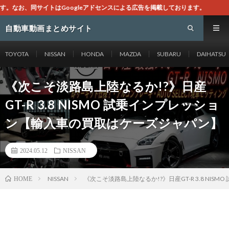
leアドセンスによる広告を掲載しております。
自動車動画まとめサイト
TOYOTA
NISSAN
HONDA
MAZDA
SUBARU
DAIHATSU
《次こそ淡路島上陸なるか!?》日産
GT-R 3.8 NISMO 試乗インプレッショ
ン【輸入車の買取はケーズジャパン】
2024.05.12
NISSAN
NISSAN
《次こそ淡路島上陸なるか!?》日産GT-R 3.8 N
HOME