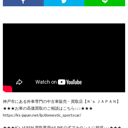
神戸市にある外車専門の中古車販売・買取店【Ｋ’ｓ ＪＡＰＡＮ】
★★★お車の高価買取のご相談はこちら↓↓↓★★★
https://ks-japan.net/lp/domestic_sportscar/
★★★K’s JAPAN 買取専用がLINE公式アカウントに登場↓↓↓★★★