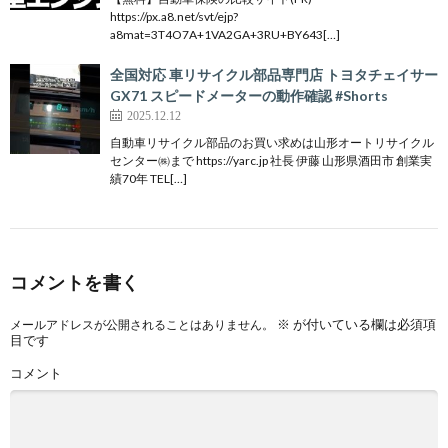
https://px.a8.net/svt/ejp?
a8mat=3T4O7A+1VA2GA+3RU+BY643[…]
全国対応 車リサイクル部品専門店 トヨタチェイサー
GX71 スピードメーターの動作確認 #Shorts
2025.12.12
自動車リサイクル部品のお買い求めは山形オートリサイクル
センター㈱まで https://yarc.jp 社長 伊藤 山形県酒田市 創業実
績70年 TEL[…]
コメントを書く
※
が付いている欄は必須項
メールアドレスが公開されることはありません。
目です
コメント