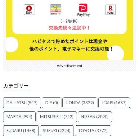
Advertisement
カテゴリー
DAIHATSU
(547)
DIY
(0)
HONDA
(3322)
LEXUS
(1657)
MAZDA
(994)
MITSUBISHI
(742)
NISSAN
(2090)
SUBARU
(1458)
SUZUKI
(2224)
TOYOTA
(3772)