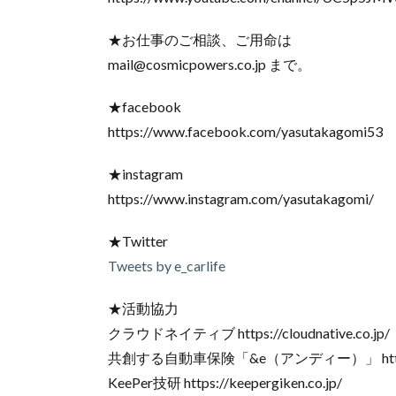
★お仕事のご相談、ご用命は
mail@cosmicpowers.co.jp まで。
★facebook
https://www.facebook.com/yasutakagomi53
★instagram
https://www.instagram.com/yasutakagomi/
★Twitter
Tweets by e_carlife
★活動協力
クラウドネイティブ https://cloudnative.co.jp/
共創する自動車保険「&e（アンディー）」 https://w
KeePer技研 https://keepergiken.co.jp/