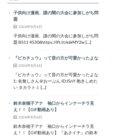
子供向け漫画、謎の闇の大会に参加しがち問
題
2026年8月6日
子供向け漫画、謎の闇の大会に参加しがち問
題 BS11 45306https://ift.tt/e6rMY2w […]
『ピカチュウ』って昔の方が可愛かったよな
2026年8月6日
『ピカチュウ』って昔の方が可愛かったよな
1: 名無しさん＠おーぷん ID:l5nY 抱きしめた
い タカラトミ […]
鈴木奈穂子アナ 袖口からインナーチラ見
え！！【GIF動画あり】
2026年8月6日
鈴木奈穂子アナ 袖口からインナーチラ見
え！！【GIF動画あり】 『あさイチ』の鈴木