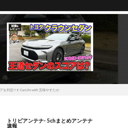
 E-CarLife with 五味やすたか
トリビアンテナ- 5chまとめアンテナ
速報