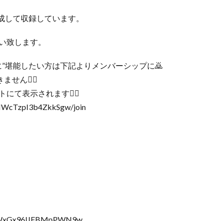
成して収録しています。
い致します。
”蜜に”堪能したい方は下記よりメンバーシップに🙇
せん🙇‍♂️
にて表示されます🙇‍♂️
5IWcTzpI3b4ZkkSgw/join
JMWxGx96lJFBMpPWN9w