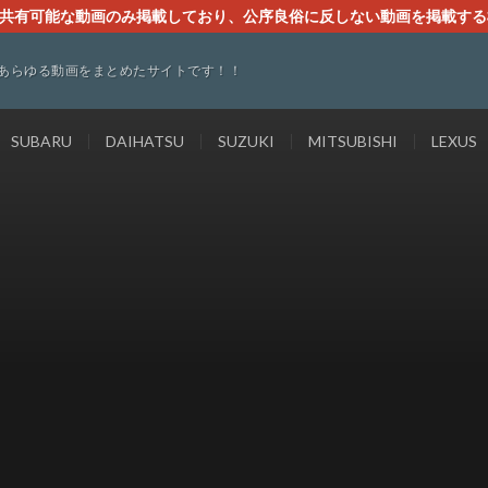
す。共有可能な動画のみ掲載しており、公序良俗に反しない動画を掲載す
ください。即刻対処させて頂きます。なお、同サイトはGoogleアド
あらゆる動画をまとめたサイトです！！
SUBARU
DAIHATSU
SUZUKI
MITSUBISHI
LEXUS