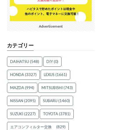
Advertisement
カテゴリー
DAIHATSU
(548)
DIY
(0)
HONDA
(3327)
LEXUS
(1661)
MAZDA
(994)
MITSUBISHI
(743)
NISSAN
(2095)
SUBARU
(1460)
SUZUKI
(2227)
TOYOTA
(3781)
エアコンフィルター交換
(829)