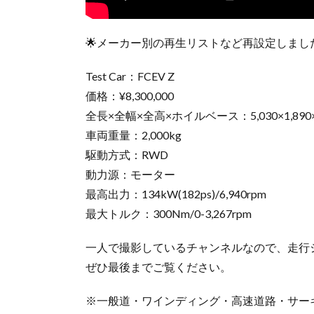
🌟メーカー別の再生リストなど再設定しまし
Test Car：FCEV Z
価格：¥8,300,000
全長×全幅×全高×ホイルベース：5,030×1,890×1,
車両重量：2,000kg
駆動方式：RWD
動力源：モーター
最高出力：134kW(182ps)/6,940rpm
最大トルク：300Nm/0-3,267rpm
一人で撮影しているチャンネルなので、走行
ぜひ最後までご覧ください。
※一般道・ワインディング・高速道路・サー