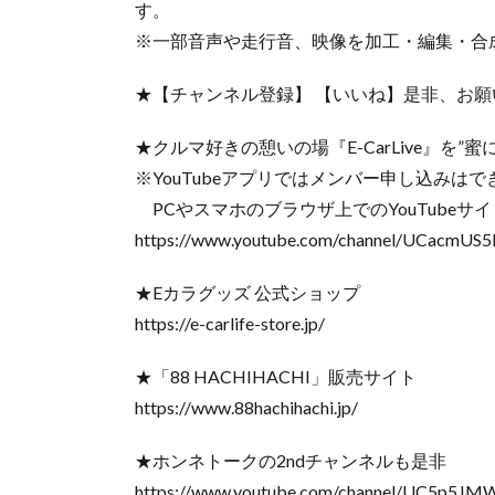
す。
※一部音声や走行音、映像を加工・編集・合
★【チャンネル登録】 【いいね】是非、お願
★クルマ好きの憩いの場『E-CarLive』を
※YouTubeアプリではメンバー申し込みはできま
PCやスマホのブラウザ上でのYouTubeサイト
https://www.youtube.com/channel/UCacmUS
★Eカラグッズ 公式ショップ
https://e-carlife-store.jp/
★「88 HACHIHACHI」販売サイト
https://www.88hachihachi.jp/
★ホンネトークの2ndチャンネルも是非
https://www.youtube.com/channel/UC5p5