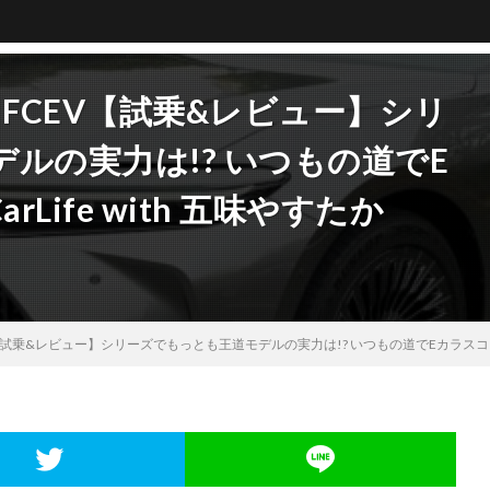
 FCEV【試乗&レビュー】シリ
ルの実力は!? いつもの道でE
rLife with 五味やすたか
試乗&レビュー】シリーズでもっとも王道モデルの実力は!? いつもの道でEカラスコアを判定!!