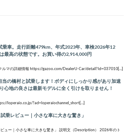
試乗車。走行距離479km、年式2023年、車検2026年12
高の状態です。お買い得の2,914,000円
報 https://gazoo.com/DealerU-Car/detail?Id=037010[…]
買取担当の橋村と試乗します！ボディにしっかり感があり加速
り心地の良さは最新モデルに全く引けを取りません！
eraio.co.jp/?ad=loperaiochannel_short[…]
ット試乗レビュー｜小さな車に大きな驚き」
ー｜小さな車に大きな驚き」 説明文（Description） 2026年のト